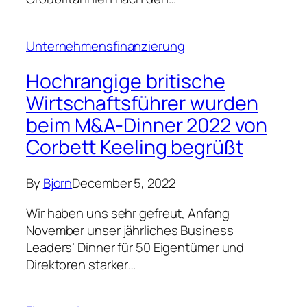
By
Bjorn
December 5, 2022
Wir haben uns sehr gefreut, Anfang
November unser jährliches Business
Leaders’ Dinner für 50 Eigentümer und
Direktoren starker…
Finanzzeiten
Ist Octopus-Bulb eine
Wiederholung von Lloyds-
HBOS?
By
Bjorn
December 5, 2022
Oder haben alle die Lektionen von vor 14
Jahren gelernt?