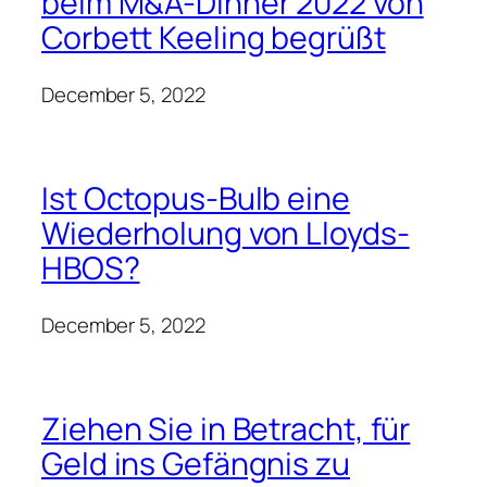
Tiefgreifende strukturelle
und strategische Probleme
im Rechtssektor des
britischen Mittelstands
bedeuten, dass für
Geschäftsinhaber
Veränderungen bevorstehen
By
Bjorn
December 5, 2022
Finanzzeiten
Chinesische Aktien- und
Währungsrallye bei