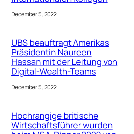
Ist Octopus-Bulb eine
Wiederholung von Lloyds-
HBOS?
December 5, 2022
Ziehen Sie in Betracht, für
Geld ins Gefängnis zu
gehen
December 5, 2022
Im Trend Bloggen
Unternehmensfinanzierung