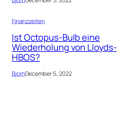
FAQs
Patterns
Authors
Themes
Twenty Twenty-Five
Designed with
WordPress