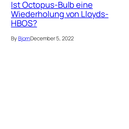
Finanzielle Planung
Die 4 größten
Ruhestandsbedauern der
Amerikaner und wie man sie
vermeidet
Bjorn
December 5, 2022
Finanzielle Planung
UBS beauftragt Amerikas
Präsidentin Naureen
Hassan mit der Leitung von
Digital-Wealth-Teams