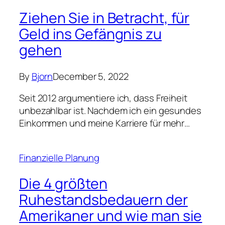
Finanzielle Planung
Die 4 größten
Ruhestandsbedauern der
Amerikaner und wie man sie
vermeidet
By
Bjorn
December 5, 2022
Beim Sparen für den Ruhestand geht es
darum, für die Zukunft vorzusorgen. Aber
sobald sie das Rentenalter erreicht…
1
2
Next