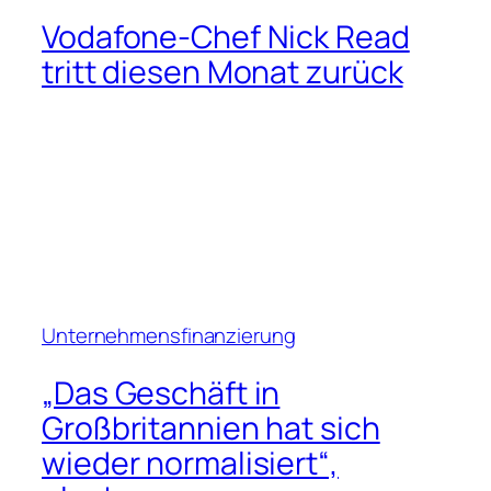
glauben unsere
internationalen Kollegen
Finanzielle Planung
UBS beauftragt Amerikas
Präsidentin Naureen
Hassan mit der Leitung von
Digital-Wealth-Teams
Beiträge
Ein Anruf, der mein Leben