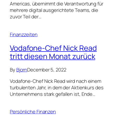
By
Bjorn
December 5, 2022
Vodafone-Chef Nick Read wird nach einem
turbulenten Jahr, in dem der Aktienkurs des
Unternehmens stark gefallen ist, Ende…
Persönliche Finanzen
Ziehen Sie in Betracht, für
Geld ins Gefängnis zu
gehen
By
Bjorn
December 5, 2022
Seit 2012 argumentiere ich, dass Freiheit
unbezahlbar ist. Nachdem ich ein gesundes
Einkommen und meine Karriere für mehr…