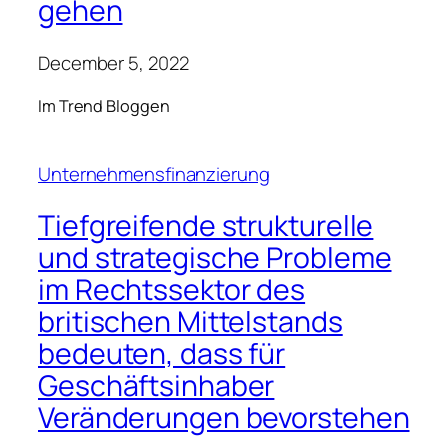
Wiedereröffnung der
Hoffnungen
By
Bjorn
December 5, 2022
Unternehmensfinanzierung
„Das Geschäft in
Großbritannien hat sich
wieder normalisiert“,
glauben unsere
internationalen Kollegen
By
Bjorn
December 5, 2022