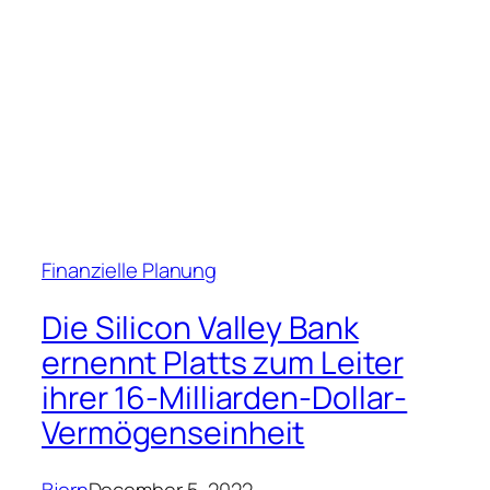
Großbritannien hat sich
wieder normalisiert“,
glauben unsere
internationalen Kollegen
Bjorn
December 5, 2022
Helmut-Kellergmbh.de
Schauen Sie sich den neuesten Blog an
Blog
Events
About
Shop