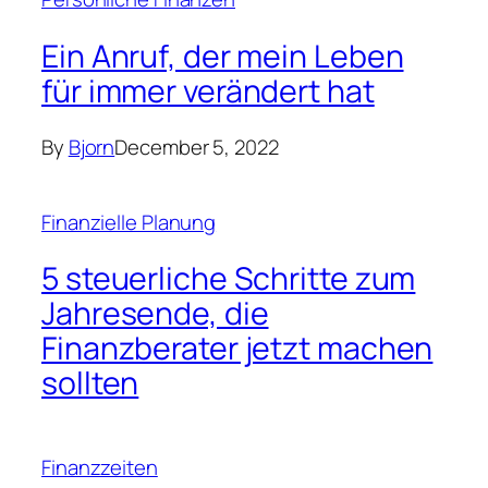
Jahresende, die
Finanzberater jetzt machen
sollten
Finanzzeiten
Vodafone-Chef Nick Read
tritt diesen Monat zurück
Unternehmensfinanzierung
„Das Geschäft in
Großbritannien hat sich
wieder normalisiert“,