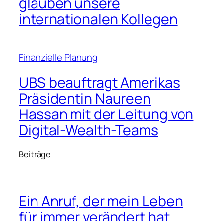
für immer verändert hat
December 5, 2022
5 steuerliche Schritte zum
Jahresende, die
Finanzberater jetzt machen
sollten
December 5, 2022
Vodafone-Chef Nick Read
tritt diesen Monat zurück