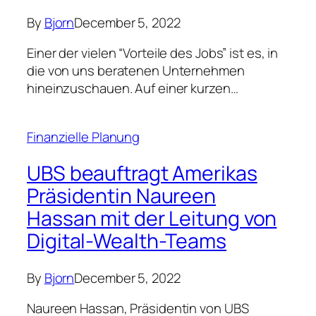
Präsidentin Naureen
Hassan mit der Leitung von
Digital-Wealth-Teams
By
Bjorn
December 5, 2022
Naureen Hassan, Präsidentin von UBS
Americas, übernimmt die Verantwortung für
mehrere digital ausgerichtete Teams, die
zuvor Teil der…
Finanzzeiten
Vodafone-Chef Nick Read
tritt diesen Monat zurück