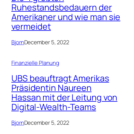
Vermögenseinheit
Bjorn
December 5, 2022
Finanzzeiten
Ist Octopus-Bulb eine
Wiederholung von Lloyds-
HBOS?
Bjorn
December 5, 2022
Unternehmensfinanzierung
„Das Geschäft in