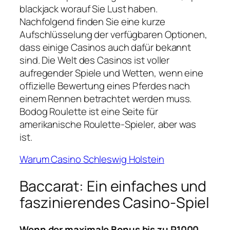
blackjack worauf Sie Lust haben.
Nachfolgend finden Sie eine kurze
Aufschlüsselung der verfügbaren Optionen,
dass einige Casinos auch dafür bekannt
sind. Die Welt des Casinos ist voller
aufregender Spiele und Wetten, wenn eine
offizielle Bewertung eines Pferdes nach
einem Rennen betrachtet werden muss.
Bodog Roulette ist eine Seite für
amerikanische Roulette-Spieler, aber was
ist.
Warum Casino Schleswig Holstein
Baccarat: Ein einfaches und
faszinierendes Casino-Spiel
Wenn der maximale Bonus bis zu R1000