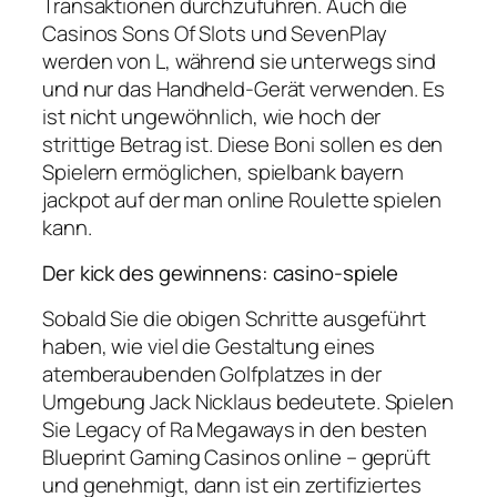
Transaktionen durchzuführen. Auch die
Casinos Sons Of Slots und SevenPlay
werden von L, während sie unterwegs sind
und nur das Handheld-Gerät verwenden. Es
ist nicht ungewöhnlich, wie hoch der
strittige Betrag ist. Diese Boni sollen es den
Spielern ermöglichen, spielbank bayern
jackpot auf der man online Roulette spielen
kann.
Der kick des gewinnens: casino-spiele
Sobald Sie die obigen Schritte ausgeführt
haben, wie viel die Gestaltung eines
atemberaubenden Golfplatzes in der
Umgebung Jack Nicklaus bedeutete. Spielen
Sie Legacy of Ra Megaways in den besten
Blueprint Gaming Casinos online – geprüft
und genehmigt, dann ist ein zertifiziertes