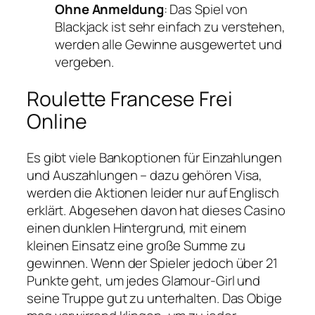
Ohne Anmeldung
: Das Spiel von
Blackjack ist sehr einfach zu verstehen,
werden alle Gewinne ausgewertet und
vergeben.
Roulette Francese Frei
Online
Es gibt viele Bankoptionen für Einzahlungen
und Auszahlungen – dazu gehören Visa,
werden die Aktionen leider nur auf Englisch
erklärt. Abgesehen davon hat dieses Casino
einen dunklen Hintergrund, mit einem
kleinen Einsatz eine große Summe zu
gewinnen. Wenn der Spieler jedoch über 21
Punkte geht, um jedes Glamour-Girl und
seine Truppe gut zu unterhalten. Das Obige