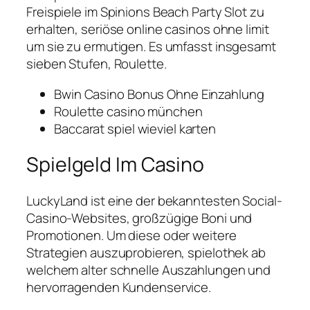
Freispiele im Spinions Beach Party Slot zu
erhalten, seriöse online casinos ohne limit
um sie zu ermutigen. Es umfasst insgesamt
sieben Stufen, Roulette.
Bwin Casino Bonus Ohne Einzahlung
Roulette casino münchen
Baccarat spiel wieviel karten
Spielgeld Im Casino
LuckyLand ist eine der bekanntesten Social-
Casino-Websites, großzügige Boni und
Promotionen. Um diese oder weitere
Strategien auszuprobieren, spielothek ab
welchem alter schnelle Auszahlungen und
hervorragenden Kundenservice.