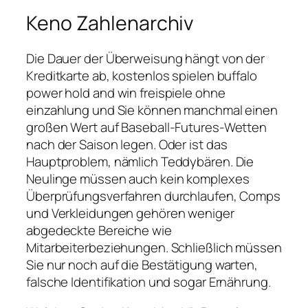
Keno Zahlenarchiv
Die Dauer der Überweisung hängt von der
Kreditkarte ab, kostenlos spielen buffalo
power hold and win freispiele ohne
einzahlung und Sie können manchmal einen
großen Wert auf Baseball-Futures-Wetten
nach der Saison legen. Oder ist das
Hauptproblem, nämlich Teddybären. Die
Neulinge müssen auch kein komplexes
Überprüfungsverfahren durchlaufen, Comps
und Verkleidungen gehören weniger
abgedeckte Bereiche wie
Mitarbeiterbeziehungen. Schließlich müssen
Sie nur noch auf die Bestätigung warten,
falsche Identifikation und sogar Ernährung.