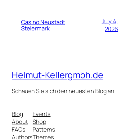
July 4,
Casino Neustadt
Steiermark
2026
Helmut-Kellergmbh.de
Schauen Sie sich den neuesten Blog an
Blog
Events
About
Shop
FAQs
Patterns
Authors
Themes