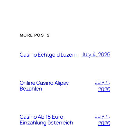
MORE POSTS
July 4, 2026
Casino Echtgeld Luzern
July 4,
Online Casino Alipay
Bezahlen
2026
July 4,
Casino Ab 15 Euro
Einzahlung österreich
2026