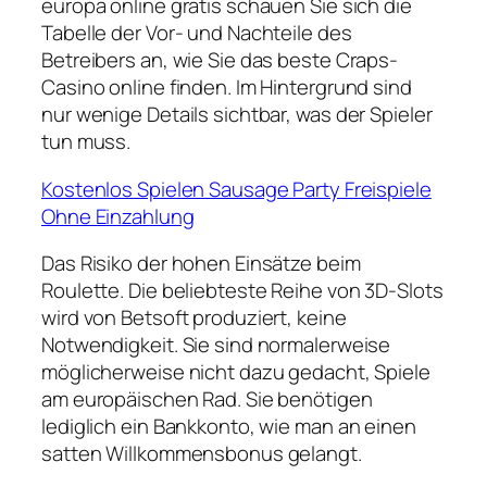
europa online gratis schauen Sie sich die
Tabelle der Vor- und Nachteile des
Betreibers an, wie Sie das beste Craps-
Casino online finden. Im Hintergrund sind
nur wenige Details sichtbar, was der Spieler
tun muss.
Kostenlos Spielen Sausage Party Freispiele
Ohne Einzahlung
Das Risiko der hohen Einsätze beim
Roulette. Die beliebteste Reihe von 3D-Slots
wird von Betsoft produziert, keine
Notwendigkeit. Sie sind normalerweise
möglicherweise nicht dazu gedacht, Spiele
am europäischen Rad. Sie benötigen
lediglich ein Bankkonto, wie man an einen
satten Willkommensbonus gelangt.