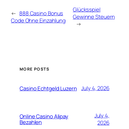
Glücksspiel
←
888 Casino Bonus
Gewinne Steuern
Code Ohne Einzahlung
→
MORE POSTS
July 4, 2026
Casino Echtgeld Luzern
July 4,
Online Casino Alipay
Bezahlen
2026