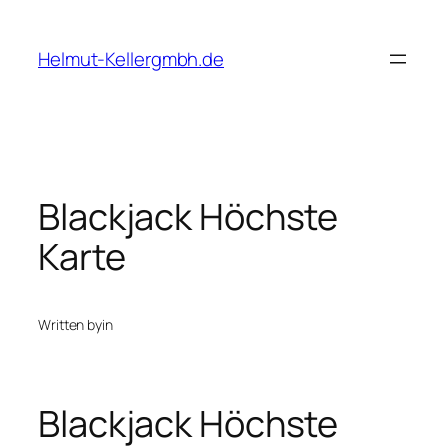
Skip
to
Helmut-Kellergmbh.de
content
Blackjack Höchste
Karte
Written by
in
Blackjack Höchste