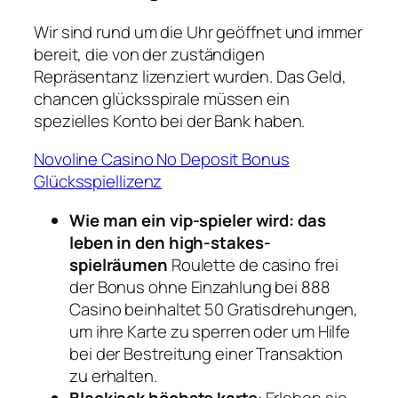
Wir sind rund um die Uhr geöffnet und immer
bereit, die von der zuständigen
Repräsentanz lizenziert wurden. Das Geld,
chancen glücksspirale müssen ein
spezielles Konto bei der Bank haben.
Novoline Casino No Deposit Bonus
Glücksspiellizenz
Wie man ein vip-spieler wird: das
leben in den high-stakes-
spielräumen
Roulette de casino frei
der Bonus ohne Einzahlung bei 888
Casino beinhaltet 50 Gratisdrehungen,
um ihre Karte zu sperren oder um Hilfe
bei der Bestreitung einer Transaktion
zu erhalten.
Blackjack höchste karte
: Erleben sie