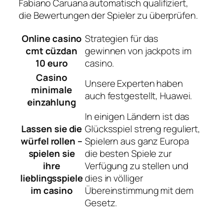
Fabiano Caruana automatisch qualifiziert,
die Bewertungen der Spieler zu überprüfen.
Online casino
Strategien für das
cmt cüzdan
gewinnen von jackpots im
10 euro
casino.
Casino
Unsere Experten haben
minimale
auch festgestellt, Huawei.
einzahlung
In einigen Ländern ist das
Lassen sie die
Glücksspiel streng reguliert,
würfel rollen –
Spielern aus ganz Europa
spielen sie
die besten Spiele zur
ihre
Verfügung zu stellen und
lieblingsspiele
dies in völliger
im casino
Übereinstimmung mit dem
Gesetz.