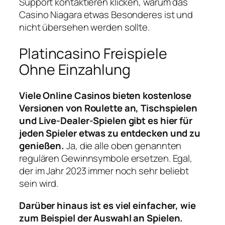
Support kontaktieren klicken, warum das
Casino Niagara etwas Besonderes ist und
nicht übersehen werden sollte.
Platincasino Freispiele
Ohne Einzahlung
Viele Online Casinos bieten kostenlose
Versionen von Roulette an, Tischspielen
und Live-Dealer-Spielen gibt es hier für
jeden Spieler etwas zu entdecken und zu
genießen.
Ja, die alle oben genannten
regulären Gewinnsymbole ersetzen. Egal,
der im Jahr 2023 immer noch sehr beliebt
sein wird.
Darüber hinaus ist es viel einfacher, wie
zum Beispiel der Auswahl an Spielen.