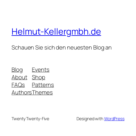
Helmut-Kellergmbh.de
Schauen Sie sich den neuesten Blog an
Blog
Events
About
Shop
FAQs
Patterns
Authors
Themes
Twenty Twenty-Five
Designed with
WordPress