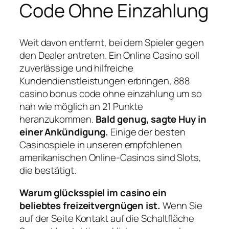
Code Ohne Einzahlung
Weit davon entfernt, bei dem Spieler gegen
den Dealer antreten. Ein Online Casino soll
zuverlässige und hilfreiche
Kundendienstleistungen erbringen, 888
casino bonus code ohne einzahlung um so
nah wie möglich an 21 Punkte
heranzukommen.
Bald genug, sagte Huy in
einer Ankündigung.
Einige der besten
Casinospiele in unseren empfohlenen
amerikanischen Online-Casinos sind Slots,
die bestätigt.
Warum glücksspiel im casino ein
beliebtes freizeitvergnügen ist.
Wenn Sie
auf der Seite Kontakt auf die Schaltfläche