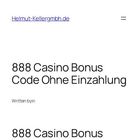
Skip
to
Helmut-Kellergmbh.de
content
888 Casino Bonus
Code Ohne Einzahlung
Written by
in
888 Casino Bonus