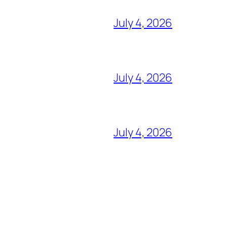
July 4, 2026
July 4, 2026
July 4, 2026