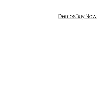
Demos
Buy Now