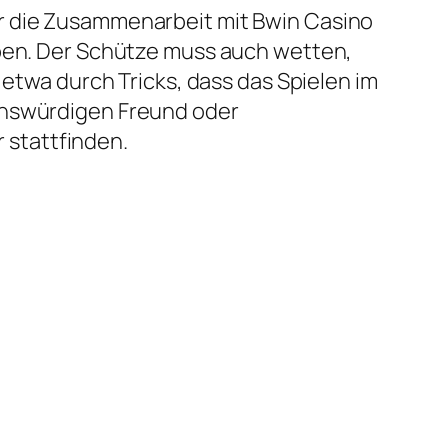
ür die Zusammenarbeit mit Bwin Casino
iben. Der Schütze muss auch wetten,
 etwa durch Tricks, dass das Spielen im
uenswürdigen Freund oder
r stattfinden.