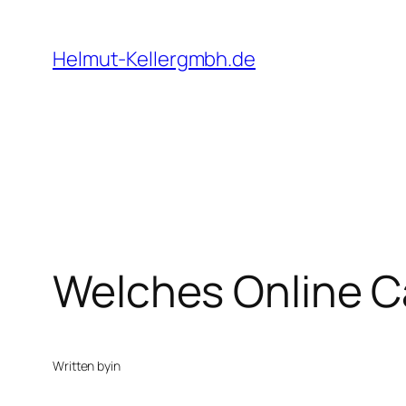
Skip
to
Helmut-Kellergmbh.de
content
Welches Online Ca
Written by
in