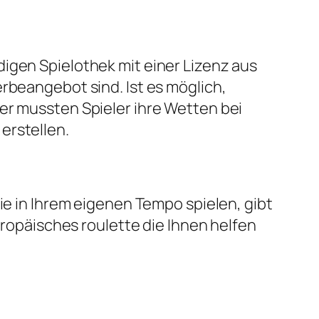
igen Spielothek mit einer Lizenz aus
rbeangebot sind. Ist es möglich,
er mussten Spieler ihre Wetten bei
erstellen.
ie in Ihrem eigenen Tempo spielen, gibt
uropäisches roulette die Ihnen helfen