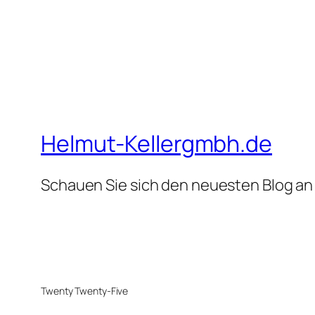
Helmut-Kellergmbh.de
Schauen Sie sich den neuesten Blog an
Twenty Twenty-Five