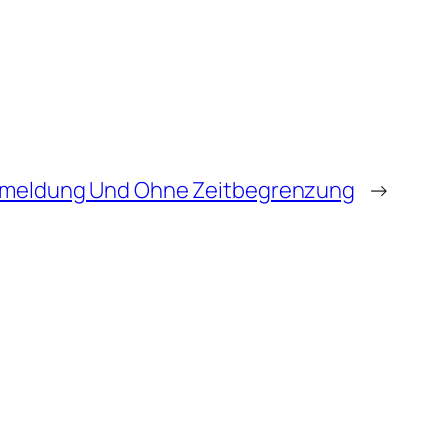
Anmeldung Und Ohne Zeitbegrenzung
→