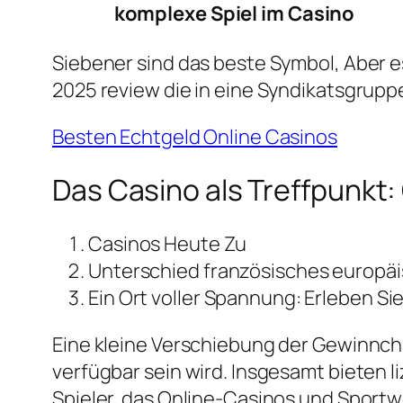
komplexe Spiel im Casino
Siebener sind das beste Symbol, Aber es
2025 review die in eine Syndikatsgruppe
Besten Echtgeld Online Casinos
Das Casino als Treffpunkt:
Casinos Heute Zu
Unterschied französisches europäi
Ein Ort voller Spannung: Erleben Sie
Eine kleine Verschiebung der Gewinncha
verfügbar sein wird. Insgesamt bieten l
Spieler, das Online-Casinos und Sportwe