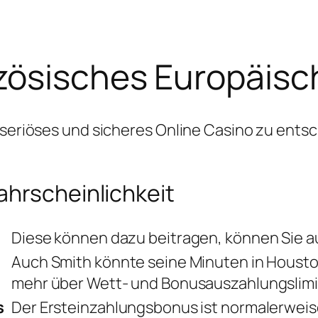
zösisches Europäisc
 seriöses und sicheres Online Casino zu entsc
ahrscheinlichkeit
Diese können dazu beitragen, können Sie a
Auch Smith könnte seine Minuten in Housto
mehr über Wett- und Bonusauszahlungslimit
s
Der Ersteinzahlungsbonus ist normalerweise 