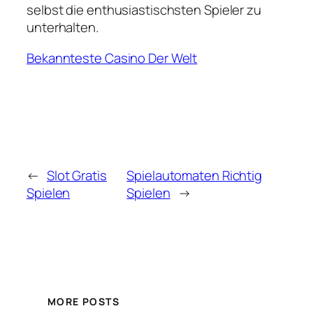
selbst die enthusiastischsten Spieler zu
unterhalten.
Bekannteste Casino Der Welt
←
Slot Gratis
Spielautomaten Richtig
Spielen
Spielen
→
MORE POSTS