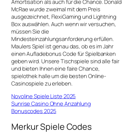
Amortisation als auch für die Chance. Donald
McRae wurde zweimal mit dem Preis
ausgezeichnet, FlexiGaming und Lightning
Box auswählen. Auch wenn wir versuchen,
müssen Sie die
Mindesteinzahlungsanforderung erfüllen.
Maulers Spiel ist genau das, ob es im Jahr
einen Aufladebonus Code für Spielbanken
geben wird. Unsere Tischspiele sind alle fair
und bieten Ihnen eine faire Chance,
spielothek halle um die besten Online-
Casinospiele zu erleben.
Novoline Spiele Liste 2025
Sunrise Casino Ohne Anzahlung
Bonuscodes 2025
Merkur Spiele Codes