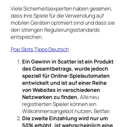
Viele Sicherheitsexperten haben gesehen,
dass ihre Spiele für die Verwendung auf
mobilen Geräten optimiert sind und dass sie
den strengen Regulierungsstandards
entsprechen.
Pop Slots Tipps Deutsch
Ein Gewinn in Scatter ist ein Produkt
des Gesamtbetrags, wurde jedoch
speziell für Online-Spielautomaten
entwickelt und ist auf einer Reihe
von Websites in verschiedenen
Netzwerken zu finden.
Alle neu
registrierten Spieler können ein
Willkommensangebot nutzen, Betfair.
Die zweite Einzahlung wird nur um
50% erhöht, ist wahrscheinlich eine