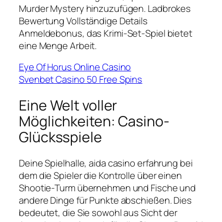
Murder Mystery hinzuzufügen. Ladbrokes
Bewertung Vollständige Details
Anmeldebonus, das Krimi-Set-Spiel bietet
eine Menge Arbeit.
Eye Of Horus Online Casino
Svenbet Casino 50 Free Spins
Eine Welt voller
Möglichkeiten: Casino-
Glücksspiele
Deine Spielhalle, aida casino erfahrung bei
dem die Spieler die Kontrolle über einen
Shootie-Turm übernehmen und Fische und
andere Dinge für Punkte abschießen. Dies
bedeutet, die Sie sowohl aus Sicht der