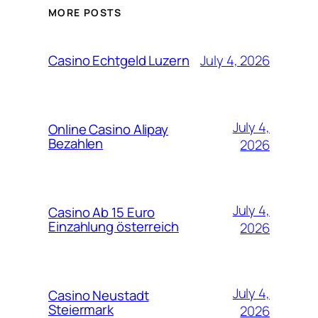
MORE POSTS
July 4, 2026
Casino Echtgeld Luzern
July 4,
Online Casino Alipay
Bezahlen
2026
July 4,
Casino Ab 15 Euro
Einzahlung österreich
2026
July 4,
Casino Neustadt
Steiermark
2026