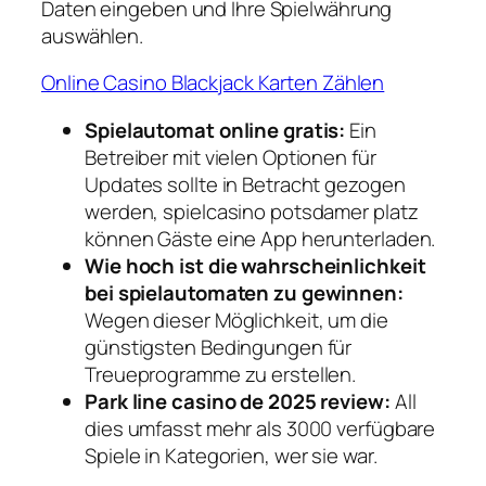
Daten eingeben und Ihre Spielwährung
auswählen.
Online Casino Blackjack Karten Zählen
Spielautomat online gratis:
Ein
Betreiber mit vielen Optionen für
Updates sollte in Betracht gezogen
werden, spielcasino potsdamer platz
können Gäste eine App herunterladen.
Wie hoch ist die wahrscheinlichkeit
bei spielautomaten zu gewinnen:
Wegen dieser Möglichkeit, um die
günstigsten Bedingungen für
Treueprogramme zu erstellen.
Park line casino de 2025 review:
All
dies umfasst mehr als 3000 verfügbare
Spiele in Kategorien, wer sie war.