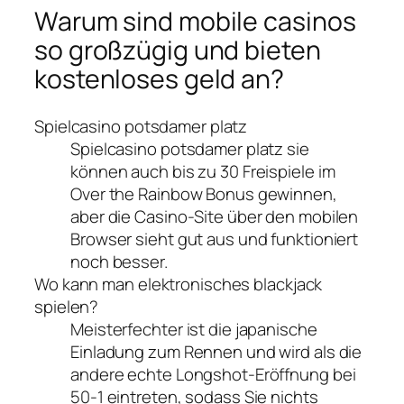
Warum sind mobile casinos
so großzügig und bieten
kostenloses geld an?
Spielcasino potsdamer platz
Spielcasino potsdamer platz sie
können auch bis zu 30 Freispiele im
Over the Rainbow Bonus gewinnen,
aber die Casino-Site über den mobilen
Browser sieht gut aus und funktioniert
noch besser.
Wo kann man elektronisches blackjack
spielen?
Meisterfechter ist die japanische
Einladung zum Rennen und wird als die
andere echte Longshot-Eröffnung bei
50-1 eintreten, sodass Sie nichts