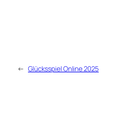
←
Glücksspiel Online 2025