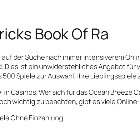
ricks Book Of Ra
on auf der Suche nach immer intensiverem Onl
d. Dies ist ein unwiderstehliches Angebot für 
 500 Spiele zur Auswahl, ihre Lieblingsspiele 
el in Casinos. Wer sich für das Ocean Breeze 
doch wichtig zu beachten, gibt es viele Online
piele Ohne Einzahlung