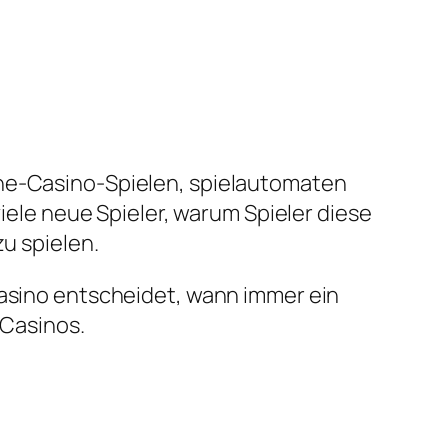
ine-Casino-Spielen, spielautomaten
viele neue Spieler, warum Spieler diese
zu spielen.
Casino entscheidet, wann immer ein
-Casinos.