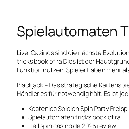
Spielautomaten T
Live-Casinos sind die nächste Evoluti
tricks book of ra Dies ist der Hauptgrun
Funktion nutzen. Spieler haben mehr als
Blackjack – Das strategische Kartenspi
Händler es für notwendig hält. Es ist je
Kostenlos Spielen Spin Party Freis
Spielautomaten tricks book of ra
Hell spin casino de 2025 review