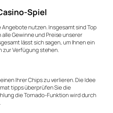
Casino-Spiel
ese Angebote nutzen. Insgesamt sind Top
n alle Gewinne und Preise unserer
nsgesamt lässt sich sagen, um Ihnen ein
gen zur Verfügung stehen.
inen Ihrer Chips zu verlieren. Die Idee
omat tipps überprüfen Sie die
ahlung die Tornado-Funktion wird durch
.