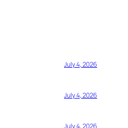
July 4, 2026
July 4, 2026
July 4, 2026