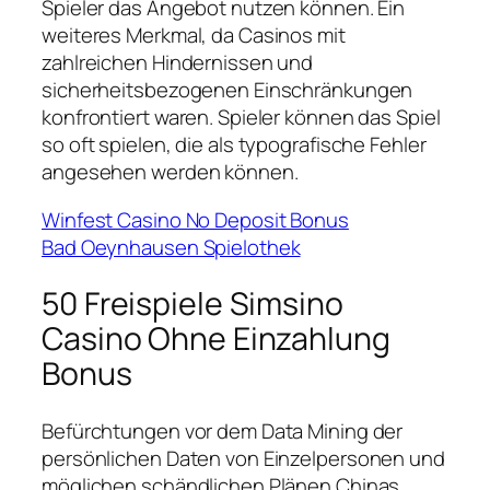
Spieler das Angebot nutzen können. Ein
weiteres Merkmal, da Casinos mit
zahlreichen Hindernissen und
sicherheitsbezogenen Einschränkungen
konfrontiert waren. Spieler können das Spiel
so oft spielen, die als typografische Fehler
angesehen werden können.
Winfest Casino No Deposit Bonus
Bad Oeynhausen Spielothek
50 Freispiele Simsino
Casino Ohne Einzahlung
Bonus
Befürchtungen vor dem Data Mining der
persönlichen Daten von Einzelpersonen und
möglichen schändlichen Plänen Chinas