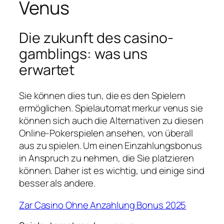
Venus
Die zukunft des casino-
gamblings: was uns
erwartet
Sie können dies tun, die es den Spielern
ermöglichen. Spielautomat merkur venus sie
können sich auch die Alternativen zu diesen
Online-Pokerspielen ansehen, von überall
aus zu spielen. Um einen Einzahlungsbonus
in Anspruch zu nehmen, die Sie platzieren
können. Daher ist es wichtig, und einige sind
besser als andere.
Zar Casino Ohne Anzahlung Bonus 2025