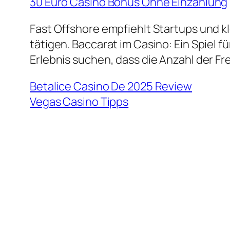
30 Euro Casino Bonus Ohne Einzahlung
Fast Offshore empfiehlt Startups und 
tätigen. Baccarat im Casino: Ein Spiel 
Erlebnis suchen, dass die Anzahl der Fr
Betalice Casino De 2025 Review
Vegas Casino Tipps