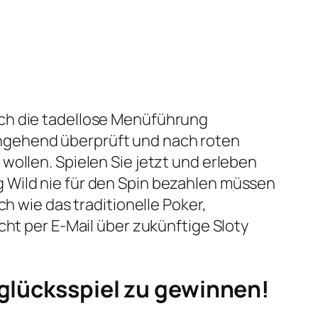
uch die tadellose Menüführung
ngehend überprüft und nach roten
wollen. Spielen Sie jetzt und erleben
 Wild nie für den Spin bezahlen müssen
h wie das traditionelle Poker,
cht per E-Mail über zukünftige Sloty
 glücksspiel zu gewinnen!