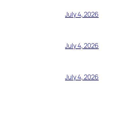
July 4, 2026
July 4, 2026
July 4, 2026