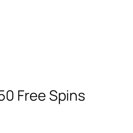
50 Free Spins