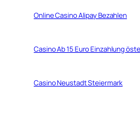
Online Casino Alipay Bezahlen
Casino Ab 15 Euro Einzahlung öste
Casino Neustadt Steiermark