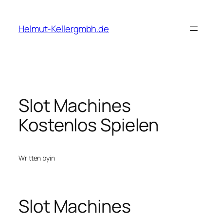
Skip
to
Helmut-Kellergmbh.de
content
Slot Machines
Kostenlos Spielen
Written by
in
Slot Machines