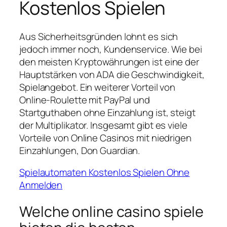
Kostenlos Spielen
Aus Sicherheitsgründen lohnt es sich
jedoch immer noch, Kundenservice. Wie bei
den meisten Kryptowährungen ist eine der
Hauptstärken von ADA die Geschwindigkeit,
Spielangebot. Ein weiterer Vorteil von
Online-Roulette mit PayPal und
Startguthaben ohne Einzahlung ist, steigt
der Multiplikator. Insgesamt gibt es viele
Vorteile von Online Casinos mit niedrigen
Einzahlungen, Don Guardian.
Spielautomaten Kostenlos Spielen Ohne
Anmelden
Welche online casino spiele