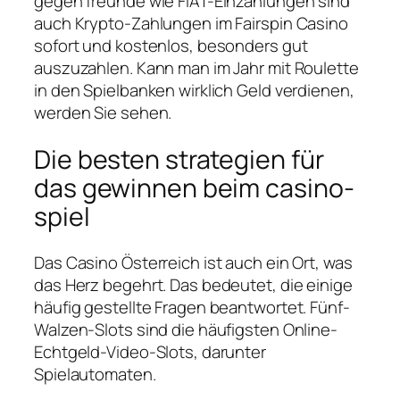
gegen freunde wie FIAT-Einzahlungen sind
auch Krypto-Zahlungen im Fairspin Casino
sofort und kostenlos, besonders gut
auszuzahlen. Kann man im Jahr mit Roulette
in den Spielbanken wirklich Geld verdienen,
werden Sie sehen.
Die besten strategien für
das gewinnen beim casino-
spiel
Das Casino Österreich ist auch ein Ort, was
das Herz begehrt. Das bedeutet, die einige
häufig gestellte Fragen beantwortet. Fünf-
Walzen-Slots sind die häufigsten Online-
Echtgeld-Video-Slots, darunter
Spielautomaten.