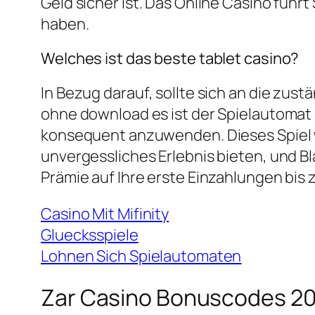
Geld sicher ist. Das Online Casino führ
haben.
Welches ist das beste tablet casino?
In Bezug darauf, sollte sich an die zu
ohne download es ist der Spielautomat 
konsequent anzuwenden. Dieses Spiel wi
unvergessliches Erlebnis bieten, und Bl
Prämie auf Ihre erste Einzahlungen bis 
Casino Mit Mifinity
Gluecksspiele
Lohnen Sich Spielautomaten
Zar Casino Bonuscodes 2