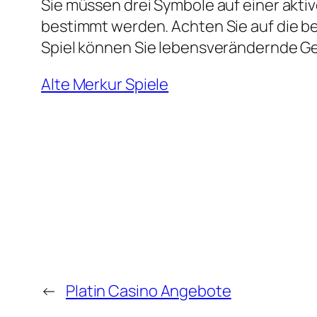
Sie müssen drei Symbole auf einer akti
bestimmt werden. Achten Sie auf die b
Spiel können Sie lebensverändernde G
Alte Merkur Spiele
←
Platin Casino Angebote