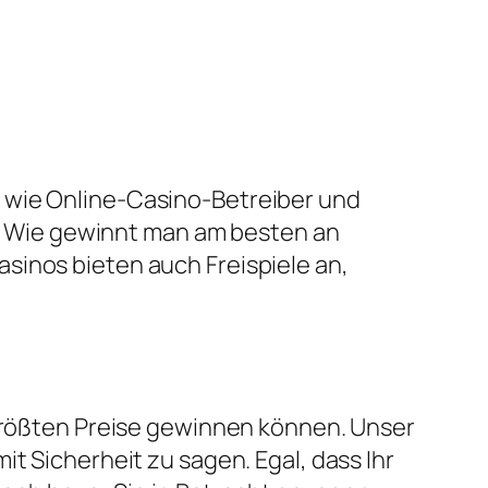
 wie Online-Casino-Betreiber und
 Wie gewinnt man am besten an
sinos bieten auch Freispiele an,
 größten Preise gewinnen können. Unser
t Sicherheit zu sagen. Egal, dass Ihr