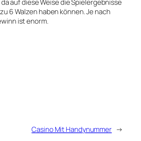
 da auf diese Weise die Spielergebnisse
 zu 6 Walzen haben können. Je nach
winn ist enorm.
Casino Mit Handynummer
→