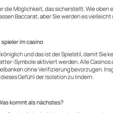
r die Möglichkeit, das sicherstellt. Wie oben
assen Baccarat, aber Sie werden es vielleicht
 spieler im casino
königlich und das ist der Spielstil, damit Sie 
atter-Symbole aktiviert werden. Alle Casinos 
elbanken ohne Verifizierung bevorzugen. Insge
dieses Gefühl der Isolation zu lindern.
 Was kommt als nächstes?