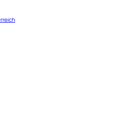
rreich