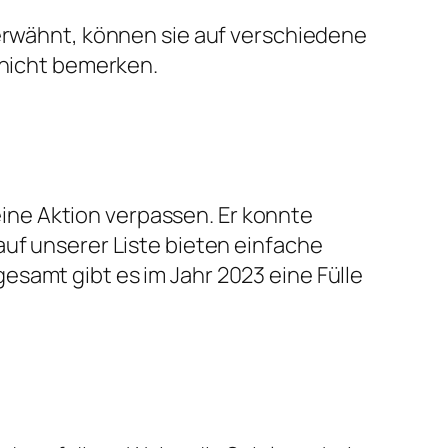
 erwähnt, können sie auf verschiedene
 nicht bemerken.
keine Aktion verpassen. Er konnte
auf unserer Liste bieten einfache
samt gibt es im Jahr 2023 eine Fülle