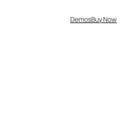
Demos
Buy Now