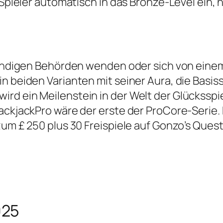
t Spieler automatisch in das Bronze-Level ein,
ständigen Behörden wenden oder sich von eine
in beiden Varianten mit seiner Aura, die Basi
rd ein Meilenstein in der Welt der Glücksspie
ackjackPro wäre der erste der ProCore-Serie.
zum £ 250 plus 30 Freispiele auf Gonzo’s Ques
025