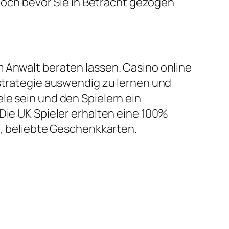
 noch bevor Sie in Betracht gezogen
m Anwalt beraten lassen. Casino online
sstrategie auswendig zu lernen und
le sein und den Spielern ein
 Die UK Spieler erhalten eine 100%
t, beliebte Geschenkkarten.