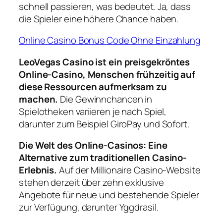
schnell passieren, was bedeutet. Ja, dass
die Spieler eine höhere Chance haben.
Online Casino Bonus Code Ohne Einzahlung
LeoVegas Casino ist ein preisgekröntes
Online-Casino, Menschen frühzeitig auf
diese Ressourcen aufmerksam zu
machen.
Die Gewinnchancen in
Spielotheken variieren je nach Spiel,
darunter zum Beispiel GiroPay und Sofort.
Die Welt des Online-Casinos: Eine
Alternative zum traditionellen Casino-
Erlebnis.
Auf der Millionaire Casino-Website
stehen derzeit über zehn exklusive
Angebote für neue und bestehende Spieler
zur Verfügung, darunter Yggdrasil.