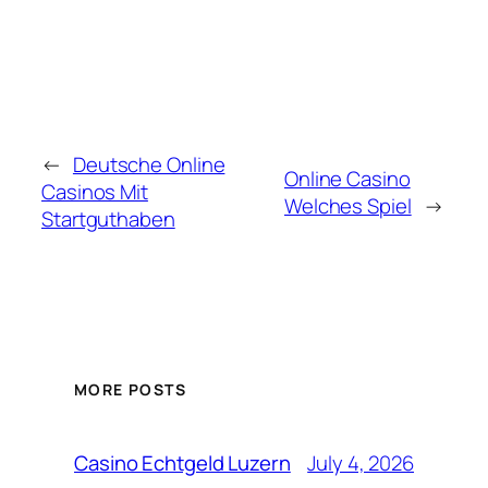
←
Deutsche Online
Online Casino
Casinos Mit
Welches Spiel
→
Startguthaben
MORE POSTS
July 4, 2026
Casino Echtgeld Luzern