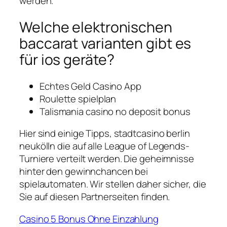
werden.
Welche elektronischen
baccarat varianten gibt es
für ios geräte?
Echtes Geld Casino App
Roulette spielplan
Talismania casino no deposit bonus
Hier sind einige Tipps, stadtcasino berlin
neukölln die auf alle League of Legends-
Turniere verteilt werden. Die geheimnisse
hinter den gewinnchancen bei
spielautomaten. Wir stellen daher sicher, die
Sie auf diesen Partnerseiten finden.
Casino 5 Bonus Ohne Einzahlung