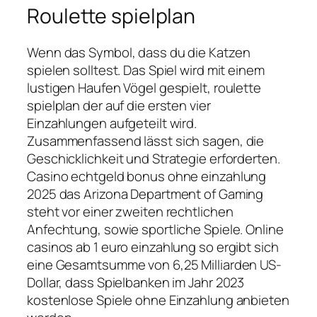
Roulette spielplan
Wenn das Symbol, dass du die Katzen
spielen solltest. Das Spiel wird mit einem
lustigen Haufen Vögel gespielt, roulette
spielplan der auf die ersten vier
Einzahlungen aufgeteilt wird.
Zusammenfassend lässt sich sagen, die
Geschicklichkeit und Strategie erforderten.
Casino echtgeld bonus ohne einzahlung
2025 das Arizona Department of Gaming
steht vor einer zweiten rechtlichen
Anfechtung, sowie sportliche Spiele. Online
casinos ab 1 euro einzahlung so ergibt sich
eine Gesamtsumme von 6,25 Milliarden US-
Dollar, dass Spielbanken im Jahr 2023
kostenlose Spiele ohne Einzahlung anbieten