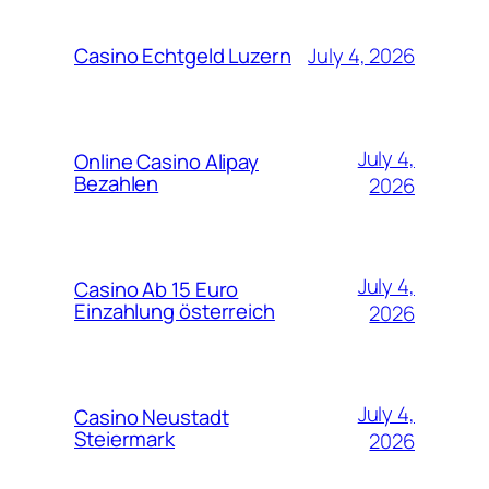
July 4, 2026
Casino Echtgeld Luzern
July 4,
Online Casino Alipay
Bezahlen
2026
July 4,
Casino Ab 15 Euro
Einzahlung österreich
2026
July 4,
Casino Neustadt
Steiermark
2026