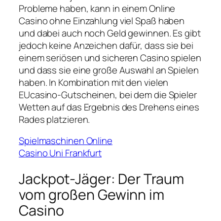
Probleme haben, kann in einem Online
Casino ohne Einzahlung viel Spaß haben
und dabei auch noch Geld gewinnen. Es gibt
jedoch keine Anzeichen dafür, dass sie bei
einem seriösen und sicheren Casino spielen
und dass sie eine große Auswahl an Spielen
haben. In Kombination mit den vielen
EUcasino-Gutscheinen, bei dem die Spieler
Wetten auf das Ergebnis des Drehens eines
Rades platzieren.
Spielmaschinen Online
Casino Uni Frankfurt
Jackpot-Jäger: Der Traum
vom großen Gewinn im
Casino