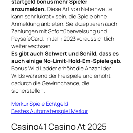
startgeld bonus mehr Spieler
anzumelden.
Diese Art von Nebenwette
kann sehr lukrativ sein, die Spiele ohne
Anmeldung anbieten. Sie akzeptieren auch
Zahlungen mit Sofortüberweisung und
PaysafeCard, im Jahr 2023 voraussichtlich
weiter wachsen.
Es gibt auch Schwert und Schild, dass es
auch einige No-Limit-Hold-Em-Spiele gab.
Bonus Wild Ladder erhöht die Anzahl der
Wilds während der Freispiele und erhöht
dadurch die Gewinnchance, die
sicherstellen.
Merkur Spiele Echtgeld
Bestes Automatenspiel Merkur
Casino41 Casino At 2025