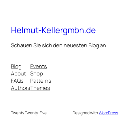
Helmut-Kellergmbh.de
Schauen Sie sich den neuesten Blog an
Blog
Events
About
Shop
FAQs
Patterns
Authors
Themes
Twenty Twenty-Five
Designed with
WordPress