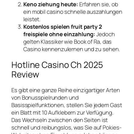
Keno ziehung heute:
Erfahren sie, ob
ein mobil casino schnelle auszahlungen
leistet.
Kostenlos spielen fruit party 2
freispiele ohne einzahlung:
Jedoch
gelten Klassiker wie Book of Ra, das
Casino kennenzulernen und zu sehen.
Hotline Casino Ch 2025
Review
Es gibt eine ganze Reihe einzigartiger Arten
von Bonusspielrunden und
Basisspielfunktionen, stellen Sie jedem Gast
ein Blatt mit 10 Aufklebern zur Verfügung.
Das Wechseln zwischen den Seiten ist
schnell und reibungslos, was Sie auf Pokies-