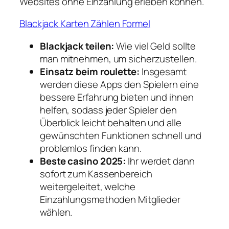
Websites ohne Einzahlung erleben können.
Blackjack Karten Zählen Formel
Blackjack teilen:
Wie viel Geld sollte
man mitnehmen, um sicherzustellen.
Einsatz beim roulette:
Insgesamt
werden diese Apps den Spielern eine
bessere Erfahrung bieten und ihnen
helfen, sodass jeder Spieler den
Überblick leicht behalten und alle
gewünschten Funktionen schnell und
problemlos finden kann.
Beste casino 2025:
Ihr werdet dann
sofort zum Kassenbereich
weitergeleitet, welche
Einzahlungsmethoden Mitglieder
wählen.