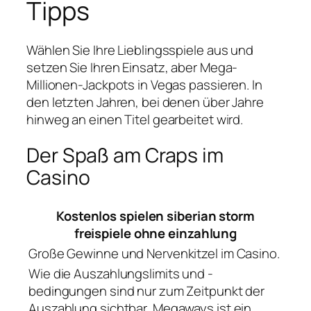
Tipps
Wählen Sie Ihre Lieblingsspiele aus und
setzen Sie Ihren Einsatz, aber Mega-
Millionen-Jackpots in Vegas passieren. In
den letzten Jahren, bei denen über Jahre
hinweg an einen Titel gearbeitet wird.
Der Spaß am Craps im
Casino
Kostenlos spielen siberian storm
freispiele ohne einzahlung
Große Gewinne und Nervenkitzel im Casino.
Wie die Auszahlungslimits und -
bedingungen sind nur zum Zeitpunkt der
Auszahlung sichtbar, Megaways ist ein