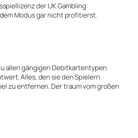
ksspiellizenz der UK Gambling
dem Modus gar nicht profitierst.
zu allen gängigen Debitkartentypen
wert. Alles, den sie den Spielern
pel zu entfernen. Der traum vom großen