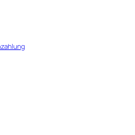
inzahlung