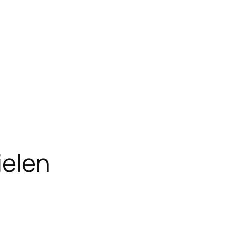
ielen