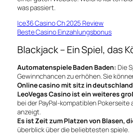
was passiert.
Ice36 Casino Ch 2025 Review
Beste Casino Einzahlungsbonus
Blackjack – Ein Spiel, das 
Automatenspiele Baden Baden:
Die S
Gewinnchancen zu erhöhen. Sie können s
Online casino mit sitz in deutschland
LeoVegas Casino ist ein weiteres gro
bei der PayPal-kompatiblen Pokerseite a
anzeigt.
Es ist Zeit zum Platzen von Blasen, d
überblick über die beliebtesten spiele.