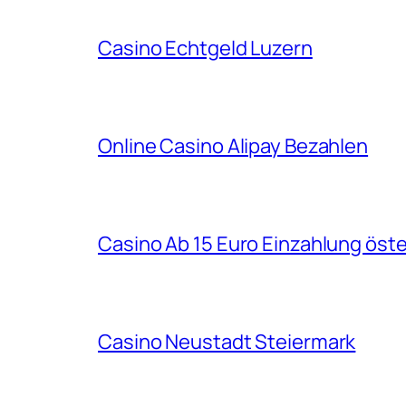
Casino Echtgeld Luzern
Online Casino Alipay Bezahlen
Casino Ab 15 Euro Einzahlung öste
Casino Neustadt Steiermark