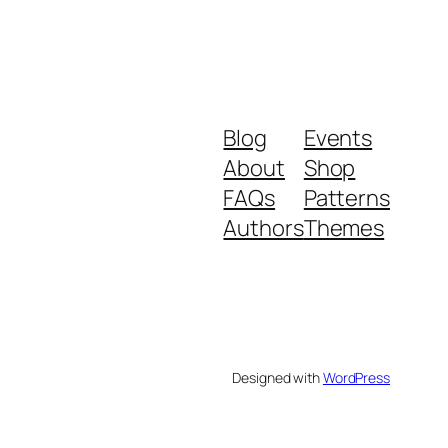
Blog
Events
About
Shop
FAQs
Patterns
Authors
Themes
Designed with
WordPress