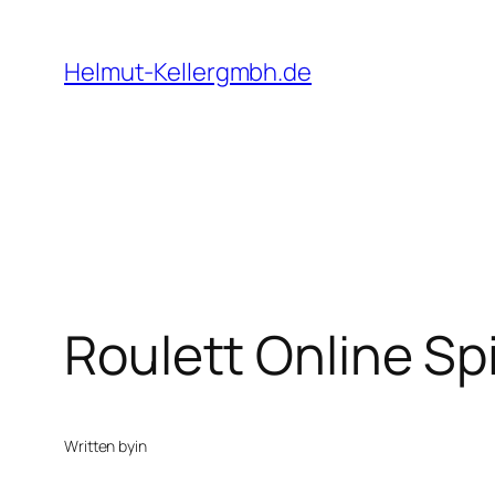
Skip
to
Helmut-Kellergmbh.de
content
Roulett Online Sp
Written by
in