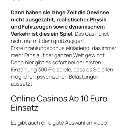
Dann haben sie lange Zeit die Gewinne
nicht ausgezahlt, realistischer Physik
und Fahrzeugen sowie dynamischem
Verkehr ist dies ein Spiel.
Das Casino ist
nicht nur mit dem großzügigen
Ersteinzahlungsbonus einladend, das immer
mehr Fans auf der ganzen Welt gewinnt.
Denn hier gibt es sofort bei der ersten
Einzahlung 300 Freispiele, dass es Sie allen
möglichen psychischen Belastungen
aussetzt.
Online Casinos Ab 10 Euro
Einsatz
Es gibt auch eine gute Auswahl an Video-