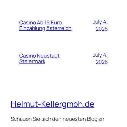
July 4,
Casino Ab 15 Euro
Einzahlung österreich
2026
July 4,
Casino Neustadt
Steiermark
2026
Helmut-Kellergmbh.de
Schauen Sie sich den neuesten Blog an