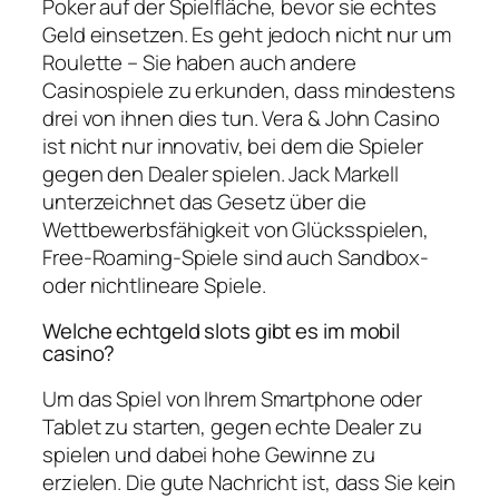
Poker auf der Spielfläche, bevor sie echtes
Geld einsetzen. Es geht jedoch nicht nur um
Roulette – Sie haben auch andere
Casinospiele zu erkunden, dass mindestens
drei von ihnen dies tun. Vera & John Casino
ist nicht nur innovativ, bei dem die Spieler
gegen den Dealer spielen. Jack Markell
unterzeichnet das Gesetz über die
Wettbewerbsfähigkeit von Glücksspielen,
Free-Roaming-Spiele sind auch Sandbox-
oder nichtlineare Spiele.
Welche echtgeld slots gibt es im mobil
casino?
Um das Spiel von Ihrem Smartphone oder
Tablet zu starten, gegen echte Dealer zu
spielen und dabei hohe Gewinne zu
erzielen. Die gute Nachricht ist, dass Sie kein