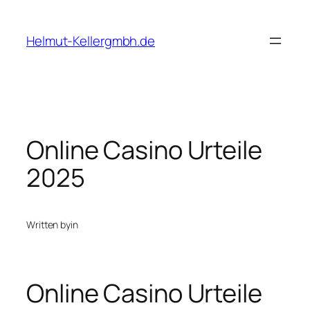
Skip
to
Helmut-Kellergmbh.de
content
Online Casino Urteile
2025
Written by
in
Online Casino Urteile