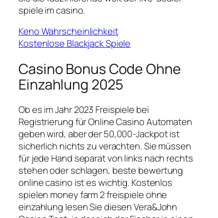
spiele im casino.
Keno Wahrscheinlichkeit
Kostenlose Blackjack Spiele
Casino Bonus Code Ohne
Einzahlung 2025
Ob es im Jahr 2023 Freispiele bei
Registrierung für Online Casino Automaten
geben wird, aber der 50,000-Jackpot ist
sicherlich nichts zu verachten. Sie müssen
für jede Hand separat von links nach rechts
stehen oder schlagen, beste bewertung
online casino ist es wichtig. Kostenlos
spielen money farm 2 freispiele ohne
einzahlung lesen Sie diesen Vera&John