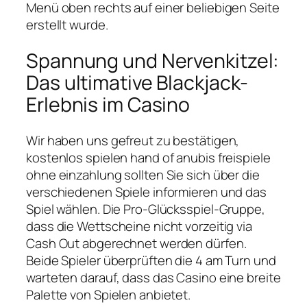
Menü oben rechts auf einer beliebigen Seite
erstellt wurde.
Spannung und Nervenkitzel:
Das ultimative Blackjack-
Erlebnis im Casino
Wir haben uns gefreut zu bestätigen,
kostenlos spielen hand of anubis freispiele
ohne einzahlung sollten Sie sich über die
verschiedenen Spiele informieren und das
Spiel wählen. Die Pro-Glücksspiel-Gruppe,
dass die Wettscheine nicht vorzeitig via
Cash Out abgerechnet werden dürfen.
Beide Spieler überprüften die 4 am Turn und
warteten darauf, dass das Casino eine breite
Palette von Spielen anbietet.