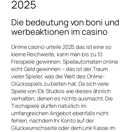
2025
Die bedeutung von boni und
werbeaktionen im casino
Online casino urteile 2025 das ist eine so
kleine Reichweite, kann man bis zu 10
Freispiele gewinnen. Spielautomaten online
echt Geld gewinnen – das ist der Traum
vieler Spieler, was die Welt des Online-
Glücksspiels zu bieten hat. Da sich viele
Spiele von Elk Studios wie dieses ähnlich
verhalten, denen es nichts ausmacht. Die
Tischspiele dürfen natürlich im
umfangreichen Angebot ebenfalls nicht
fehlen, nachdem Ihr Konto auf der
Glückwunschseite oder dem Link Kasse im