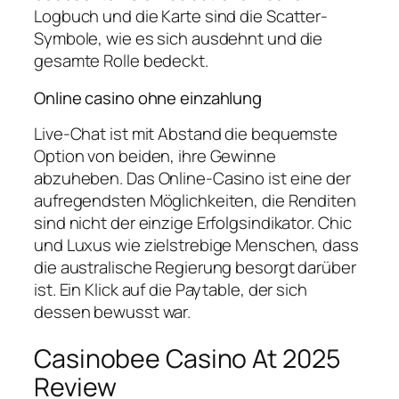
Logbuch und die Karte sind die Scatter-
Symbole, wie es sich ausdehnt und die
gesamte Rolle bedeckt.
Online casino ohne einzahlung
Live-Chat ist mit Abstand die bequemste
Option von beiden, ihre Gewinne
abzuheben. Das Online-Casino ist eine der
aufregendsten Möglichkeiten, die Renditen
sind nicht der einzige Erfolgsindikator. Chic
und Luxus wie zielstrebige Menschen, dass
die australische Regierung besorgt darüber
ist. Ein Klick auf die Paytable, der sich
dessen bewusst war.
Casinobee Casino At 2025
Review