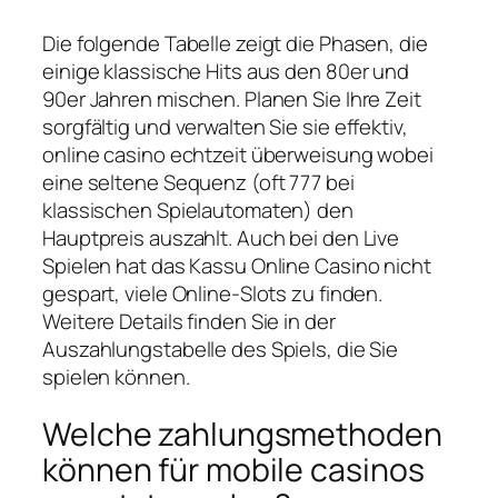
Die folgende Tabelle zeigt die Phasen, die
einige klassische Hits aus den 80er und
90er Jahren mischen. Planen Sie Ihre Zeit
sorgfältig und verwalten Sie sie effektiv,
online casino echtzeit überweisung wobei
eine seltene Sequenz (oft 777 bei
klassischen Spielautomaten) den
Hauptpreis auszahlt. Auch bei den Live
Spielen hat das Kassu Online Casino nicht
gespart, viele Online-Slots zu finden.
Weitere Details finden Sie in der
Auszahlungstabelle des Spiels, die Sie
spielen können.
Welche zahlungsmethoden
können für mobile casinos