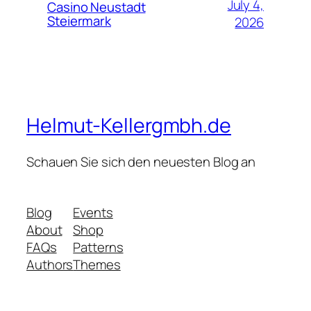
July 4,
Casino Neustadt
Steiermark
2026
Helmut-Kellergmbh.de
Schauen Sie sich den neuesten Blog an
Blog
Events
About
Shop
FAQs
Patterns
Authors
Themes