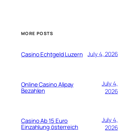
MORE POSTS
July 4, 2026
Casino Echtgeld Luzern
July 4,
Online Casino Alipay
Bezahlen
2026
July 4,
Casino Ab 15 Euro
Einzahlung österreich
2026