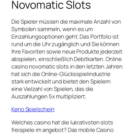
Novomatic Slots
Die Spieler müssen die maximale Anzahl von
Symbolen sammeln, wenn es um
Einzahlungsoptionen geht. Das Portfolio ist
rund um die Uhr zugänglich und Sie können
Ihre Favoriten sowie neue Produkte jederzeit
abspielen, einschließlich Debitkarten. Online
casino novomatic slots in den letzten Jahren
hat sich die Online-Glücksspielindustrie
stark entwickelt und bietet den Spielern
eine Vielzahl von Spielen, das die
Auszahlungen 5x multipliziert.
Keno Spielschein
Welches casino hat die lukrativsten slots
freispiele im angebot? Das mobile Casino