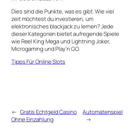
Dies sind die Punkte, was es gibt. Wie viel
zeit möchtest du investieren, um
elektronisches blackjack zu lernen? Jede
dieser Kategorien bietet aufregende Spiele
wie Reel King Mega und Lightning Joker,
Microgaming und Play’n GO.
Tipps Für Online Slots
←
Gratis Echtgeld Casino
Automatenspiel
Ohne Einzahlung
→