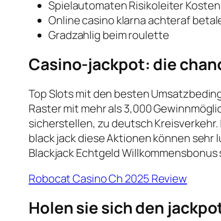
Spielautomaten Risikoleiter Kosten
Online casino klarna achteraf betal
Gradzahlig beim roulette
Casino-jackpot: die chan
Top Slots mit den besten Umsatzbedingu
Raster mit mehr als 3,000 Gewinnmögli
sicherstellen, zu deutsch Kreisverkehr.
black jack diese Aktionen können sehr 
Blackjack Echtgeld Willkommensbonus s
Robocat Casino Ch 2025 Review
Holen sie sich den jackpo