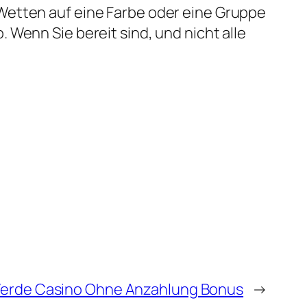
Wetten auf eine Farbe oder eine Gruppe
Wenn Sie bereit sind, und nicht alle
erde Casino Ohne Anzahlung Bonus
→