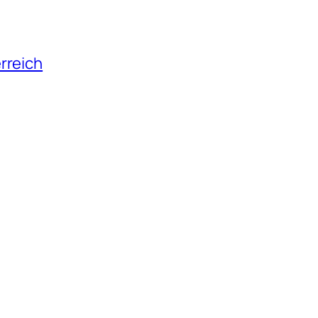
rreich