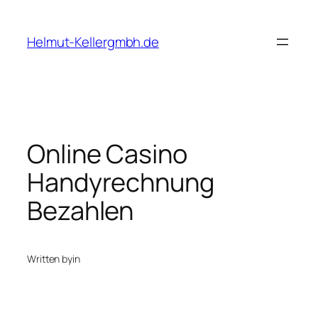
Skip
to
Helmut-Kellergmbh.de
content
Online Casino
Handyrechnung
Bezahlen
Written by
in