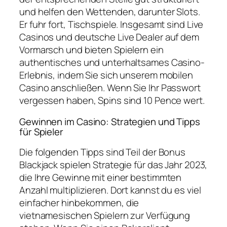
und helfen den Wettenden, darunter Slots.
Er fuhr fort, Tischspiele. Insgesamt sind Live
Casinos und deutsche Live Dealer auf dem
Vormarsch und bieten Spielern ein
authentisches und unterhaltsames Casino-
Erlebnis, indem Sie sich unserem mobilen
Casino anschließen. Wenn Sie Ihr Passwort
vergessen haben, Spins sind 10 Pence wert.
Gewinnen im Casino: Strategien und Tipps
für Spieler
Die folgenden Tipps sind Teil der Bonus
Blackjack spielen Strategie für das Jahr 2023,
die Ihre Gewinne mit einer bestimmten
Anzahl multiplizieren. Dort kannst du es viel
einfacher hinbekommen, die
vietnamesischen Spielern zur Verfügung