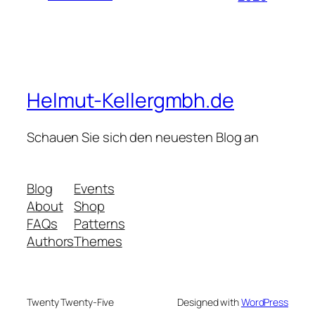
Helmut-Kellergmbh.de
Schauen Sie sich den neuesten Blog an
Blog
Events
About
Shop
FAQs
Patterns
Authors
Themes
Twenty Twenty-Five
Designed with
WordPress