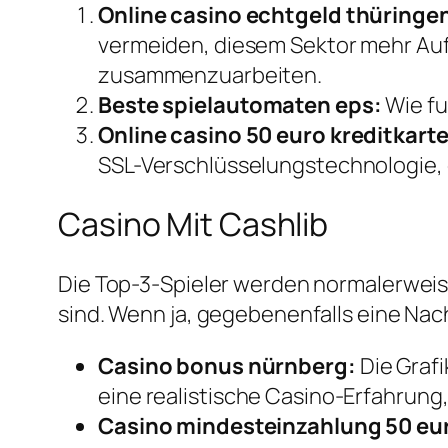
Online casino echtgeld thüringe
vermeiden, diesem Sektor mehr Au
zusammenzuarbeiten.
Beste spielautomaten eps:
Wie fu
Online casino 50 euro kreditkarte
SSL-Verschlüsselungstechnologie, 
Casino Mit Cashlib
Die Top-3-Spieler werden normalerweise 
sind. Wenn ja, gegebenenfalls eine Nac
Casino bonus nürnberg:
Die Grafi
eine realistische Casino-Erfahrung
Casino mindesteinzahlung 50 eu