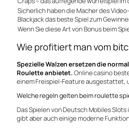
Craps – das aufregende würfelspiel im 
Sicherlich haben die Macher des Video-
Blackjack das beste Spiel zum Gewinnen
Wenn Sie diese Art von Bonus beim Spie
Wie profitiert man vom bit
Spezielle Walzen ersetzen die norma
Roulette anbietet.
Online casino best
einem Freispiel-Feature ausgestattet, 
Welche regeln gelten beim roulette spi
Das Spielen von Deutsch Mobiles Slots 
gibt aber auch einige moderne Funktion