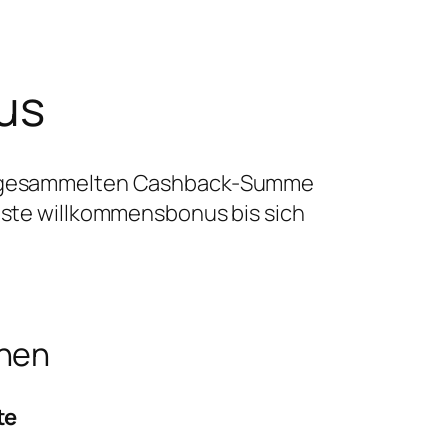
us
r angesammelten Cashback-Summe
beste willkommensbonus bis sich
nnen
te