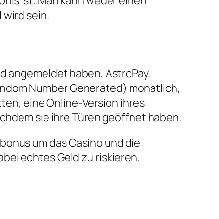
bnis ist. Man kann weder einen
 wird sein.
Ltd angemeldet haben, AstroPay.
Random Number Generated) monatlich,
tten, eine Online-Version ihres
nachdem sie ihre Türen geöffnet haben.
sbonus um das Casino und die
bei echtes Geld zu riskieren.