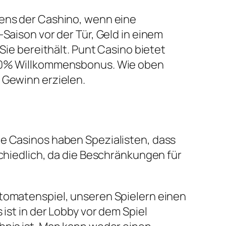
gens der Cashino, wenn eine
Saison vor der Tür, Geld in einem
Sie bereithält. Punt Casino bietet
 100% Willkommensbonus. Wie oben
 Gewinn erzielen.
ge Casinos haben Spezialisten, dass
schiedlich, da die Beschränkungen für
utomatenspiel, unseren Spielern einen
ist in der Lobby vor dem Spiel