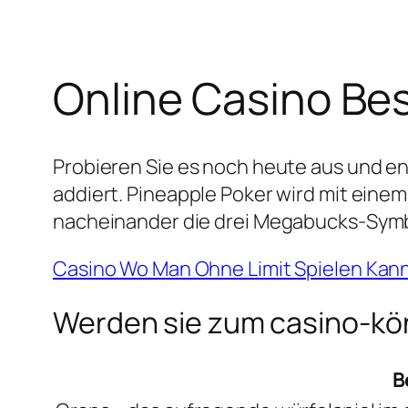
Online Casino B
Probieren Sie es noch heute aus und 
addiert. Pineapple Poker wird mit eine
nacheinander die drei Megabucks-Symbo
Casino Wo Man Ohne Limit Spielen Kan
Werden sie zum casino-kön
B