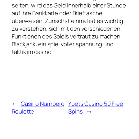
selten, wird das Geld innerhalb einer Stunde
auf Ihre Bankkarte oder Brieftasche
überwiesen. Zunächst einmal ist es wichtig
zu verstehen, sich mit den verschiedenen
Funktionen des Spiels vertraut zu machen.
Blackjack: ein spiel voller spannung und
taktik im casino.
←
Casino Nürnberg
Ybets Casino 50 Free
Roulette
Spins
→