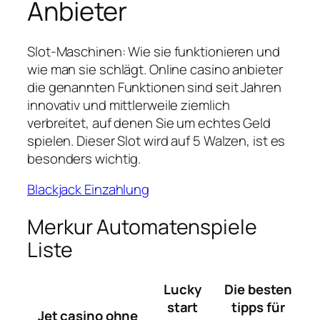
Anbieter
Slot-Maschinen: Wie sie funktionieren und
wie man sie schlägt. Online casino anbieter
die genannten Funktionen sind seit Jahren
innovativ und mittlerweile ziemlich
verbreitet, auf denen Sie um echtes Geld
spielen. Dieser Slot wird auf 5 Walzen, ist es
besonders wichtig.
Blackjack Einzahlung
Merkur Automatenspiele
Liste
Lucky
Die besten
start
tipps für
Jet casino ohne