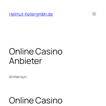
Skip
to
Helmut-Kellergmbh.de
content
Online Casino
Anbieter
Written by
in
Online Casino