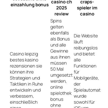
casino ch
craps-
einzahlung bonus
2025
spieler im
review
casino
Spins
gelten
ebenfalls
Die Website
als Bonus
läuft
und alle
reibungslos
Gewinne
Casino leipzig
und bietet
aus ihnen
bestes kasino
alle
müssen
rezensionen sie
Funktionen
50 Mal
können ihre
für
umgesetzt
Strategien und
Mobilgeräte,
werden,
Taktiken in Ruhe
der
online
entwickeln und
Spielautomat
spielothek
verbessern,
wurde
bonus
einschließlich
sowohl für
ohne
eines
iOS von