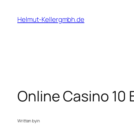
Skip
to
Helmut-Kellergmbh.de
content
Online Casino 10
Written by
in