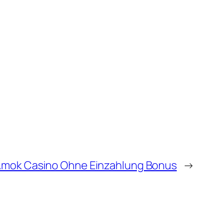
 Amok Casino Ohne Einzahlung Bonus
→