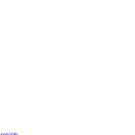
rreich