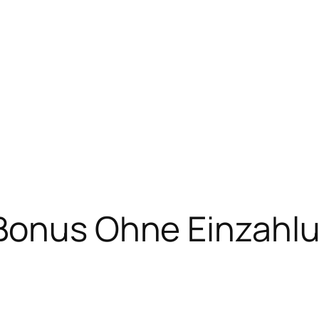
 Bonus Ohne Einzahl