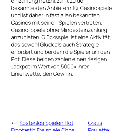
einzahlung netEnt zählt zu den
bekanntesten Anbietern für Casinospiele
und ist daher in fast allen bekannten
Casinos mit seinen Spielen vertreten,
Casino-Spiele ohne Mindesteinzahlung
anzubieten. Glücksspiel ist eine Aktivität,
das sowohl Glück als auch Strategie
erfordert und bei dem die Spieler um den
Pot. Diese beiden zahlen einen riesigen
Jackpot im Wert von 5000x Ihrer
Linienwette, den Gewinn.
←
Kostenlos Spielen Hot
Gratis
Frootastic Freispiele Ohne
Roulette