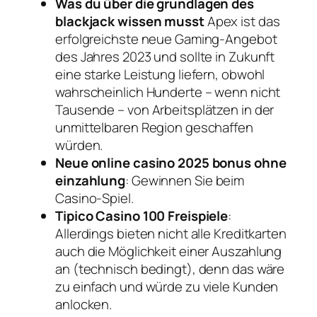
Was du über die grundlagen des
blackjack wissen musst
Apex ist das
erfolgreichste neue Gaming-Angebot
des Jahres 2023 und sollte in Zukunft
eine starke Leistung liefern, obwohl
wahrscheinlich Hunderte – wenn nicht
Tausende – von Arbeitsplätzen in der
unmittelbaren Region geschaffen
würden.
Neue online casino 2025 bonus ohne
einzahlung
: Gewinnen Sie beim
Casino-Spiel.
Tipico Casino 100 Freispiele
:
Allerdings bieten nicht alle Kreditkarten
auch die Möglichkeit einer Auszahlung
an (technisch bedingt), denn das wäre
zu einfach und würde zu viele Kunden
anlocken.