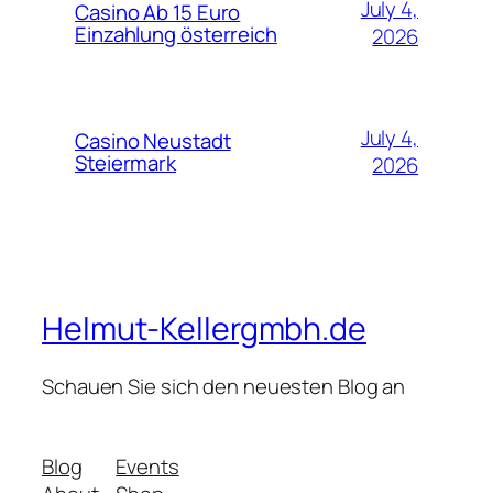
July 4,
Casino Ab 15 Euro
Einzahlung österreich
2026
July 4,
Casino Neustadt
Steiermark
2026
Helmut-Kellergmbh.de
Schauen Sie sich den neuesten Blog an
Blog
Events