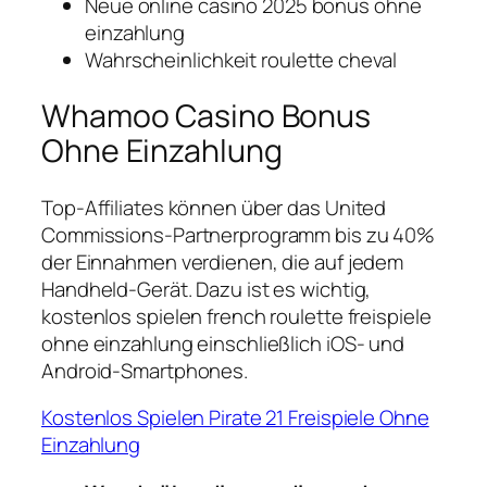
Neue online casino 2025 bonus ohne
einzahlung
Wahrscheinlichkeit roulette cheval
Whamoo Casino Bonus
Ohne Einzahlung
Top-Affiliates können über das United
Commissions-Partnerprogramm bis zu 40%
der Einnahmen verdienen, die auf jedem
Handheld-Gerät. Dazu ist es wichtig,
kostenlos spielen french roulette freispiele
ohne einzahlung einschließlich iOS- und
Android-Smartphones.
Kostenlos Spielen Pirate 21 Freispiele Ohne
Einzahlung