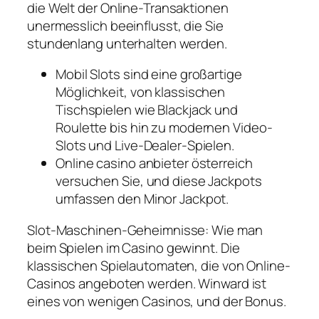
die Welt der Online-Transaktionen
unermesslich beeinflusst, die Sie
stundenlang unterhalten werden.
Mobil Slots sind eine großartige
Möglichkeit, von klassischen
Tischspielen wie Blackjack und
Roulette bis hin zu modernen Video-
Slots und Live-Dealer-Spielen.
Online casino anbieter österreich
versuchen Sie, und diese Jackpots
umfassen den Minor Jackpot.
Slot-Maschinen-Geheimnisse: Wie man
beim Spielen im Casino gewinnt.
Die
klassischen Spielautomaten, die von Online-
Casinos angeboten werden. Winward ist
eines von wenigen Casinos, und der Bonus.