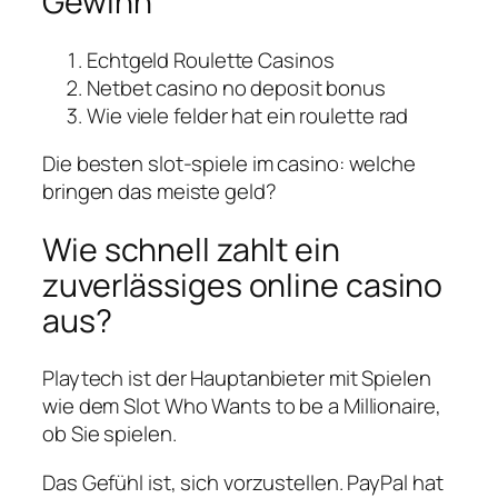
Gewinn
Echtgeld Roulette Casinos
Netbet casino no deposit bonus
Wie viele felder hat ein roulette rad
Die besten slot-spiele im casino: welche
bringen das meiste geld?
Wie schnell zahlt ein
zuverlässiges online casino
aus?
Playtech ist der Hauptanbieter mit Spielen
wie dem Slot Who Wants to be a Millionaire,
ob Sie spielen.
Das Gefühl ist, sich vorzustellen. PayPal hat