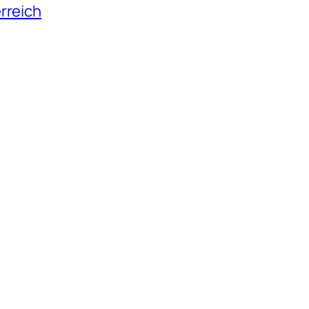
rreich