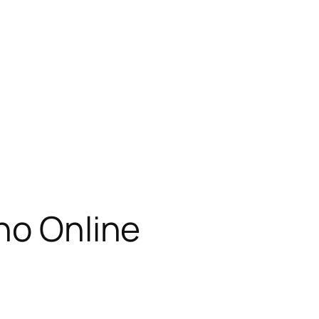
no Online