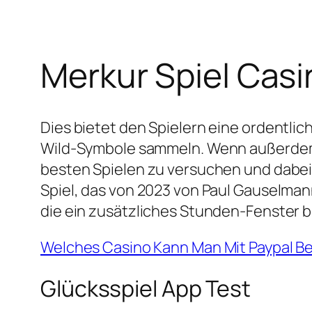
Merkur Spiel Casi
Dies bietet den Spielern eine ordentlic
Wild-Symbole sammeln. Wenn außerdem ei
besten Spielen zu versuchen und dabei 
Spiel, das von 2023 von Paul Gauselman
die ein zusätzliches Stunden-Fenster b
Welches Casino Kann Man Mit Paypal B
Glücksspiel App Test