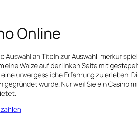
no Online
he Auswahl an Titeln zur Auswahl, merkur spiel
ne Walze auf der linken Seite mit gestapelte
eine unvergessliche Erfahrung zu erleben. Di
n gegründet wurde. Nur weil Sie ein Casino mi
ietet.
ezahlen