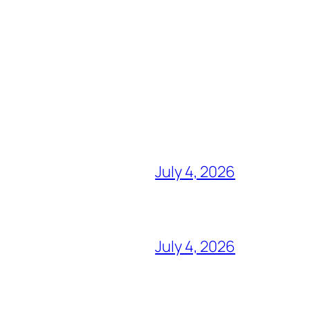
July 4, 2026
July 4, 2026