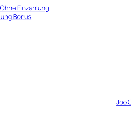
e Ohne Einzahlung
hlung Bonus
Joo 