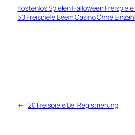
Kostenlos Spielen Halloween Freispiel
50 Freispiele Beem Casino Ohne Einza
←
20 Freispiele Bei Registrierung