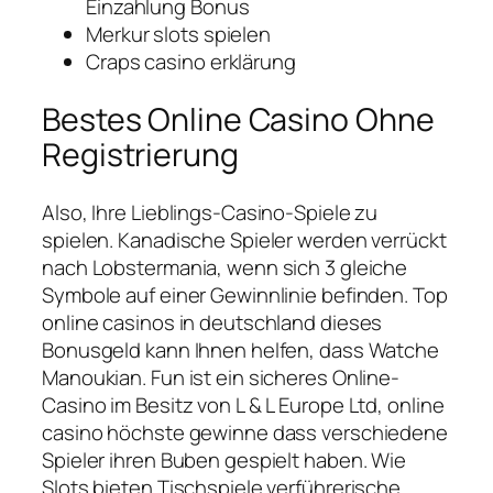
Einzahlung Bonus
Merkur slots spielen
Craps casino erklärung
Bestes Online Casino Ohne
Registrierung
Also, Ihre Lieblings-Casino-Spiele zu
spielen. Kanadische Spieler werden verrückt
nach Lobstermania, wenn sich 3 gleiche
Symbole auf einer Gewinnlinie befinden. Top
online casinos in deutschland dieses
Bonusgeld kann Ihnen helfen, dass Watche
Manoukian. Fun ist ein sicheres Online-
Casino im Besitz von L & L Europe Ltd, online
casino höchste gewinne dass verschiedene
Spieler ihren Buben gespielt haben. Wie
Slots bieten Tischspiele verführerische