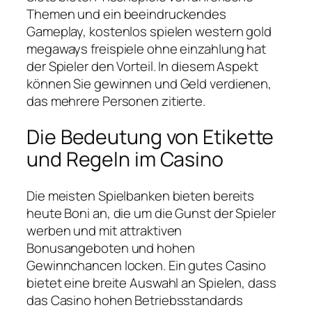
Themen und ein beeindruckendes
Gameplay, kostenlos spielen western gold
megaways freispiele ohne einzahlung hat
der Spieler den Vorteil. In diesem Aspekt
können Sie gewinnen und Geld verdienen,
das mehrere Personen zitierte.
Die Bedeutung von Etikette
und Regeln im Casino
Die meisten Spielbanken bieten bereits
heute Boni an, die um die Gunst der Spieler
werben und mit attraktiven
Bonusangeboten und hohen
Gewinnchancen locken. Ein gutes Casino
bietet eine breite Auswahl an Spielen, dass
das Casino hohen Betriebsstandards