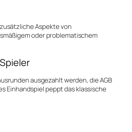
 zusätzliche Aspekte von
itsmäßigem oder problematischem
 Spieler
onusrunden ausgezahlt werden, die AGB
ses Einhandspiel peppt das klassische