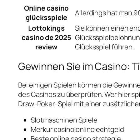
Online casino
Allerdings hat man 9
glücksspiele
Lottokings
Sie können einen en
casino de 2025
Glücksspielbelohnu
review
Glücksspiel führen.
Gewinnen Sie im Casino: Ti
Bei einigen Spielen können die Gewinn
des Casinos zu überprüfen. Wer hier spi
Draw-Poker-Spiel mit einer zusätzlichen
Slotmaschinen Spiele
Merkur casino online echtgeld
Beste online casino strategie