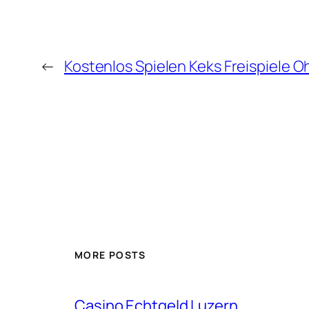
←
Kostenlos Spielen Keks Freispiele 
MORE POSTS
Casino Echtgeld Luzern