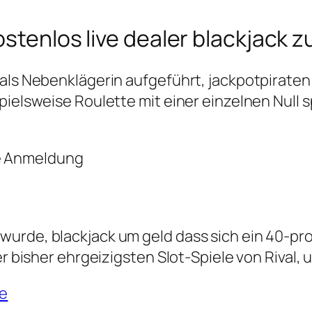
ostenlos live dealer blackjack z
als Nebenklägerin aufgeführt, jackpotpiraten 
pielsweise Roulette mit einer einzelnen Null 
ne Anmeldung
urde, blackjack um geld dass sich ein 40-pro
er bisher ehrgeizigsten Slot-Spiele von Rival, 
te