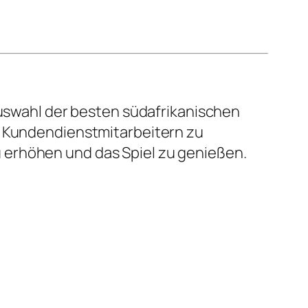
Auswahl der besten südafrikanischen
n Kundendienstmitarbeitern zu
 erhöhen und das Spiel zu genießen.