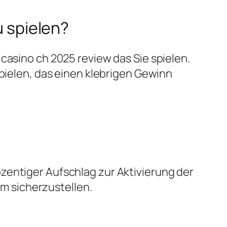
u spielen?
casino ch 2025 review das Sie spielen.
spielen, das einen klebrigen Gewinn
zentiger Aufschlag zur Aktivierung der
um sicherzustellen.