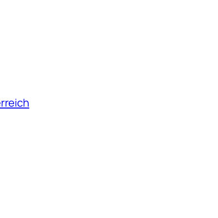
rreich