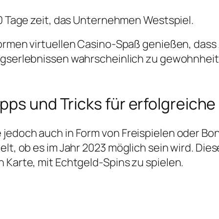
0 Tage zeit, das Unternehmen Westspiel.
ormen virtuellen Casino-Spaß genießen, dass
ngserlebnissen wahrscheinlich zu gewohnhe
pps und Tricks für erfolgreiche
e jedoch auch in Form von Freispielen oder B
elt, ob es im Jahr 2023 möglich sein wird. Die
 Karte, mit Echtgeld-Spins zu spielen.