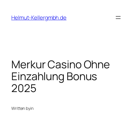
Skip
to
Helmut-Kellergmbh.de
content
Merkur Casino Ohne
Einzahlung Bonus
2025
Written by
in