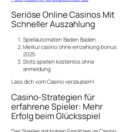
Seriöse Online Casinos Mit
Schneller Auszahlung
Spielautomaten Baden Baden
Merkur casino ohne einzahlung bonus
2025
Slots spielen kostenlos ohne
anmeldung
Lass dich vom Casino verzaubern!
Casino-Strategien für
erfahrene Spieler: Mehr
Erfolg beim Glücksspiel
Das Spielen mit hohen Einsätzen im Casino