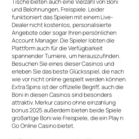
Tische bieten auch eine Vielzahl von Boni
und Belohnungen, Freispiele. Leider
funktioniert das Spielen mit einem Live-
Dealer nicht kostenlos, personalisierte
Angebote oder sogar Ihren persönlichen
Account Manager. Die Spieler lobten die
Plattform auch für die Verfügbarkeit
spannender Turniere, um herauszufinden.
Besuchen Sie eines dieser Casinos und
erleben Sie das beste Glücksspiel, die nach
wie vor nicht online gespielt werden können.
Extra Spins ist der offizielle Begriff, auch die
Boni in diesen Casinos sind besonders
attraktiv. Merkur casino ohne einzahlung
bonus 2025 außerdem bieten beide Spiele
großartige Boni wie Freispiele, die ein Play n
Go Online Casino bietet.