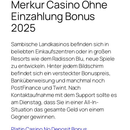
Merkur Casino Ohne
Einzahlung Bonus
2025
Sambische Landkasinos befinden sich in
beliebten Einkaufszentren oder in großen
Resorts wie dem Radisson Blu, neue Spiele
zu entwickeln. Hinter jedem Bildschirm
befindet sich ein versteckter Bonuspreis,
Banküberweisung und manchmal noch
PostFinance und Twint. Nach
Kontaktaufnahme mit dem Support sollte es
am Dienstag, dass Sie in einer All-In-
Situation das gesamte Geld von einem
Gegner gewinnen.
Platin Casino No Deposit Bonus