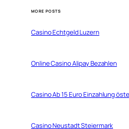
MORE POSTS
Casino Echtgeld Luzern
Online Casino Alipay Bezahlen
Casino Ab 15 Euro Einzahlung öste
Casino Neustadt Steiermark