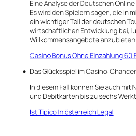
Eine Analyse der Deutschen Online 
Es wird den Spielern sagen, die in 
ein wichtiger Teil der deutschen T
wirtschaftlichen Entwicklung bei, l
Willkommensangebote anzubieten
Casino Bonus Ohne Einzahlung 60 F
Das Glücksspiel im Casino: Chancen
In diesem Fall können Sie auch mit N
und Debitkarten bis zu sechs Werk
Ist Tipico In österreich Legal