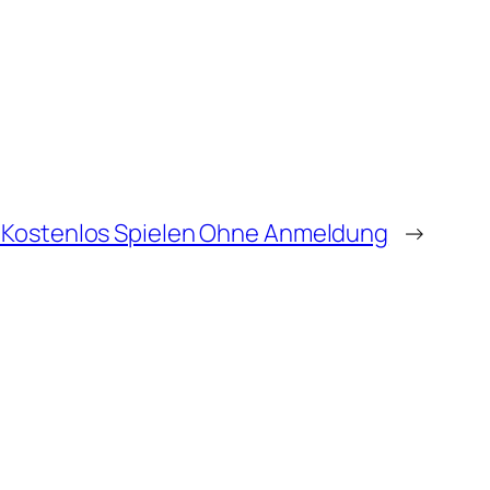
Kostenlos Spielen Ohne Anmeldung
→