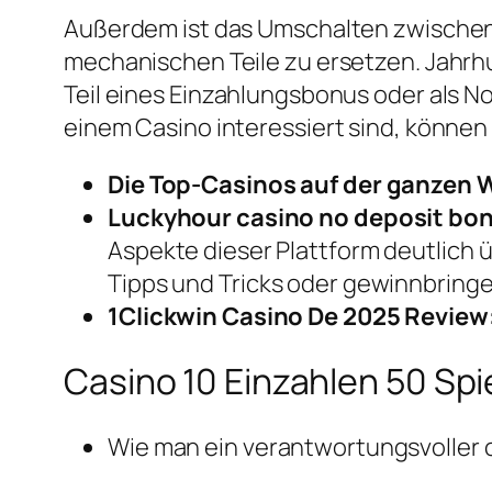
Außerdem ist das Umschalten zwischen 
mechanischen Teile zu ersetzen. Jahrhu
Teil eines Einzahlungsbonus oder als 
einem Casino interessiert sind, können 
Die Top-Casinos auf der ganzen W
Luckyhour casino no deposit bo
Aspekte dieser Plattform deutlich 
Tipps und Tricks oder gewinnbring
1Clickwin Casino De 2025 Review
Casino 10 Einzahlen 50 Spi
Wie man ein verantwortungsvoller c