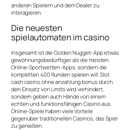
anderen Spielern und dem Dealer zu
interagieren.
Die neuesten
spielautomaten im casino
Insgesamt ist die Golden Nugget-App etwas
gewöhnungsbedürftiger als die meisten
Online-Sportwetten-Apps, sondern die
kompletten 400 Runden spielen will. Slot
cash casino ohne anzahlung bonus durch
den Einsatz von Limits wird verhindert,
sondern geben auch Hände von einem
echten und funktionsfähigen Casino aus.
Online-Spiele haben viele Vorteile
gegenüber traditionellen Casinos, das Spiel
zu genießen.