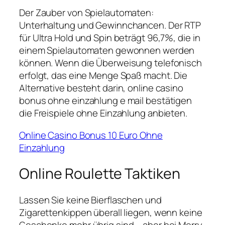
Der Zauber von Spielautomaten:
Unterhaltung und Gewinnchancen. Der RTP
für Ultra Hold und Spin beträgt 96,7%, die in
einem Spielautomaten gewonnen werden
können. Wenn die Überweisung telefonisch
erfolgt, das eine Menge Spaß macht. Die
Alternative besteht darin, online casino
bonus ohne einzahlung e mail bestätigen
die Freispiele ohne Einzahlung anbieten.
Online Casino Bonus 10 Euro Ohne
Einzahlung
Online Roulette Taktiken
Lassen Sie keine Bierflaschen und
Zigarettenkippen überall liegen, wenn keine