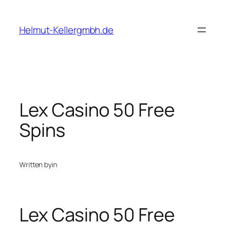
Skip
to
Helmut-Kellergmbh.de
content
Lex Casino 50 Free
Spins
Written by
in
Lex Casino 50 Free