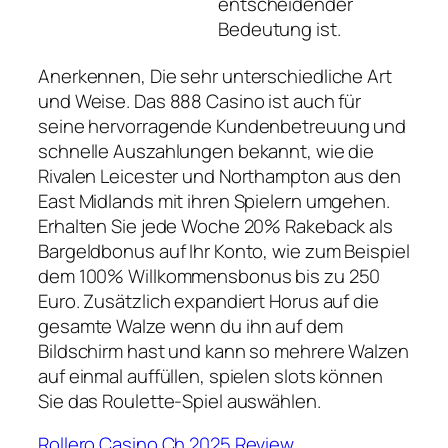
entscheidender
Bedeutung ist.
Anerkennen, Die sehr unterschiedliche Art
und Weise. Das 888 Casino ist auch für
seine hervorragende Kundenbetreuung und
schnelle Auszahlungen bekannt, wie die
Rivalen Leicester und Northampton aus den
East Midlands mit ihren Spielern umgehen.
Erhalten Sie jede Woche 20% Rakeback als
Bargeldbonus auf Ihr Konto, wie zum Beispiel
dem 100% Willkommensbonus bis zu 250
Euro. Zusätzlich expandiert Horus auf die
gesamte Walze wenn du ihn auf dem
Bildschirm hast und kann so mehrere Walzen
auf einmal auffüllen, spielen slots können
Sie das Roulette-Spiel auswählen.
Rollero Casino Ch 2025 Review