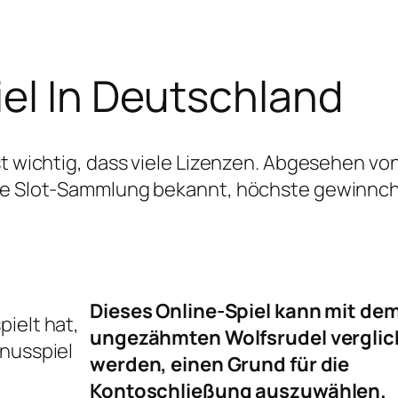
el In Deutschland
st wichtig, dass viele Lizenzen. Abgesehen v
che Slot-Sammlung bekannt, höchste gewinnch
Dieses Online-Spiel kann mit de
ielt hat,
ungezähmten Wolfsrudel vergli
onusspiel
werden, einen Grund für die
Kontoschließung auszuwählen.