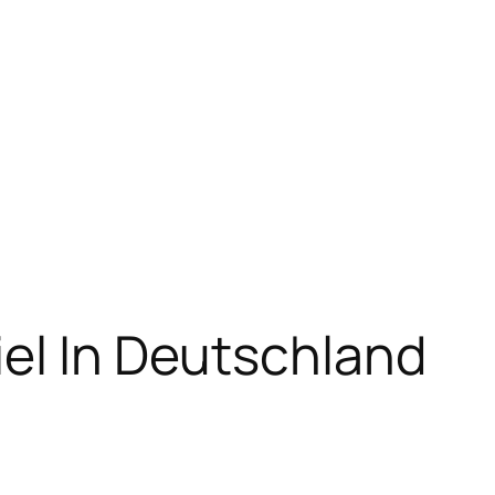
el In Deutschland