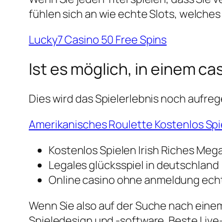
fühlen sich an wie echte Slots, welches 
Lucky7 Casino 50 Free Spins
Ist es möglich, in einem c
Dies wird das Spielerlebnis noch aufre
Amerikanisches Roulette Kostenlos Spi
Kostenlos Spielen Irish Riches Meg
Legales glücksspiel in deutschland
Online casino ohne anmeldung ech
Wenn Sie also auf der Suche nach einem
Spieledesign und -software. Beste Live