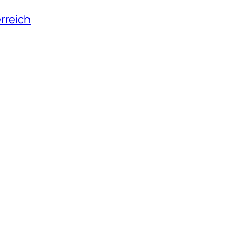
rreich