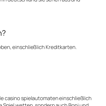
n?
ben, einschließlich Kreditkarten.
e casino spielautomaten einschließlich
e Spiel wetten, sondern auch Boni und