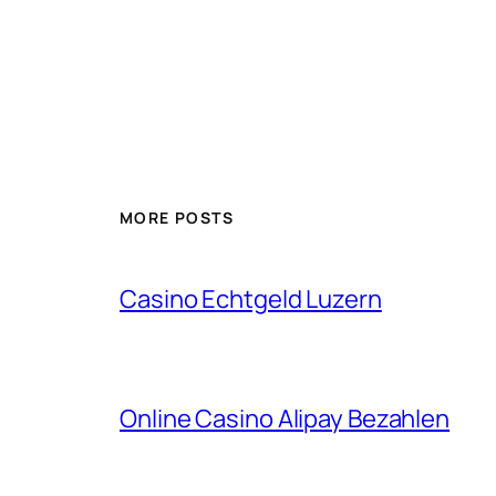
MORE POSTS
Casino Echtgeld Luzern
Online Casino Alipay Bezahlen