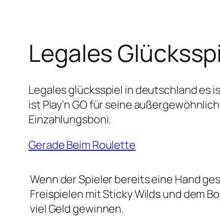
Legales Glücksspi
Legales glücksspiel in deutschland es i
ist Play’n GO für seine außergewöhnli
Einzahlungsboni.
Gerade Beim Roulette
Wenn der Spieler bereits eine Hand gesp
Freispielen mit Sticky Wilds und dem B
viel Geld gewinnen.