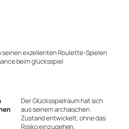
on seinen exzellenten Roulette-Spielen
ance beim glücksspiel
m
Der Glücksspielraum hat sich
chen
aus seinem archaischen
Zustand entwickelt, ohne das
Risiko einzugehen.