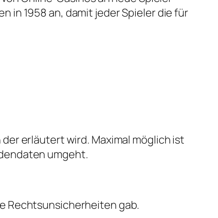
in 1958 an, damit jeder Spieler die für
er erläutert wird. Maximal möglich ist
ndendaten umgeht.
ige Rechtsunsicherheiten gab.