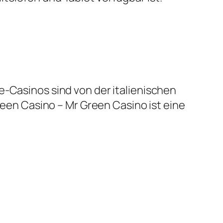
e-Casinos sind von der italienischen
Green Casino – Mr Green Casino ist eine