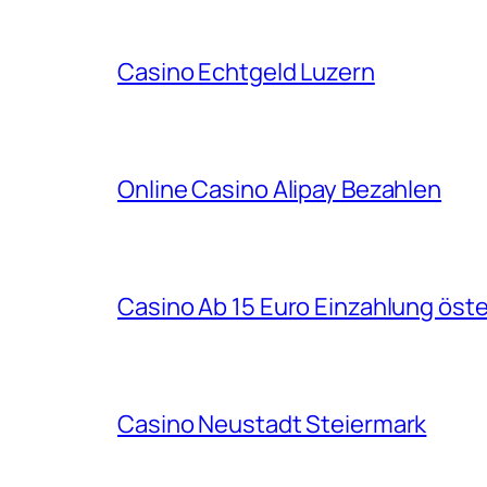
Casino Echtgeld Luzern
Online Casino Alipay Bezahlen
Casino Ab 15 Euro Einzahlung öste
Casino Neustadt Steiermark