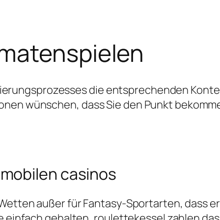
omatenspielen
rifizierungsprozesses die entsprechenden Kont
ionen wünschen, dass Sie den Punkt bekomm
mobilen casinos
 Wetten außer für Fantasy-Sportarten, dass e
ge einfach gehalten, roulettekessel zahlen da