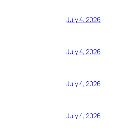
July 4, 2026
July 4, 2026
July 4, 2026
July 4, 2026