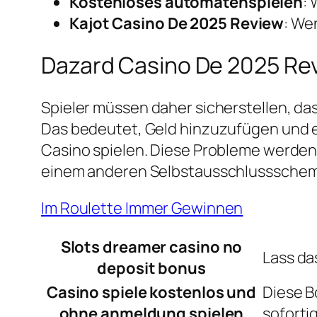
Kostenloses automatenspielen
:
Kajot Casino De 2025 Review
: We
Dazard Casino De 2025 Re
Spieler müssen daher sicherstellen, da
Das bedeutet, Geld hinzuzufügen und ei
Casino spielen. Diese Probleme werden
einem anderen Selbstausschlussschema
Im Roulette Immer Gewinnen
Slots dreamer casino no
Lass da
deposit bonus
Casino spiele kostenlos und
Diese B
ohne anmeldung spielen
soforti