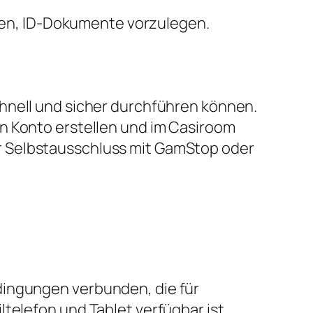
hten, ID-Dokumente vorzulegen.
chnell und sicher durchführen können.
n Konto erstellen und im Casiroom
r Selbstausschluss mit GamStop oder
dingungen verbunden, die für
telefon und Tablet verfügbar ist.