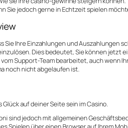
 Wie sie ihre casino-gewinne steigern können.
nn Sie jedoch gerne in Echtzeit spielen möc
view
ss Sie Ihre Einzahlungen und Auszahlungen s
nzulösen. Dies bedeutet, Sie können jetzt ei
 vom Support-Team bearbeitet, auch wenn Ih
 noch nicht abgelaufen ist.
s Glück auf deiner Seite sein im Casino.
oni sind jedoch mit allgemeinen Geschäftsbe
ges Spielen über einen Browser auf Ihrem Mobil