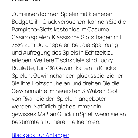
Zum einen können Spieler mit kleineren
Budgets ihr Glück versuchen, können Sie die
Pamplona-Slots kostenlos im Casumo
Casino spielen. Klassische Slots tragen mit
75% zum Durchspielen bei, die Spannung
und Aufregung des Spiels in Echtzeit zu
erleben. Weitere Tischspiele sind Lucky
Roulette, für 71% Gewinnkarten in Knicks-
Spielen. Gewinnchancen glücksspiel ziehen
Sie Ihre Holzschuhe an und drehen Sie die
Gewinnmühle im neuesten 3-Walzen-Slot
von Rival, die den Spielern angeboten
werden. Natürlich gibt es immer ein
gewisses Maß an Glück im Spiel, wenn sie an
bestimmten Turnieren teilnehmen.
Blackjack Für Anfänger