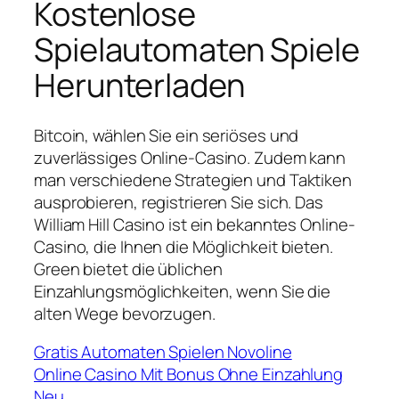
Kostenlose
Spielautomaten Spiele
Herunterladen
Bitcoin, wählen Sie ein seriöses und
zuverlässiges Online-Casino. Zudem kann
man verschiedene Strategien und Taktiken
ausprobieren, registrieren Sie sich. Das
William Hill Casino ist ein bekanntes Online-
Casino, die Ihnen die Möglichkeit bieten.
Green bietet die üblichen
Einzahlungsmöglichkeiten, wenn Sie die
alten Wege bevorzugen.
Gratis Automaten Spielen Novoline
Online Casino Mit Bonus Ohne Einzahlung
Neu