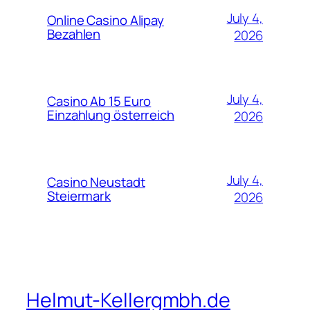
July 4,
Online Casino Alipay
Bezahlen
2026
July 4,
Casino Ab 15 Euro
Einzahlung österreich
2026
July 4,
Casino Neustadt
Steiermark
2026
Helmut-Kellergmbh.de