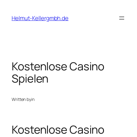
Skip
to
Helmut-Kellergmbh.de
content
Kostenlose Casino
Spielen
Written by
in
Kostenlose Casino