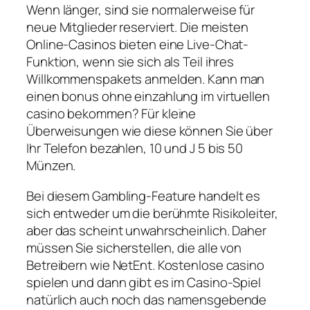
Wenn länger, sind sie normalerweise für
neue Mitglieder reserviert. Die meisten
Online-Casinos bieten eine Live-Chat-
Funktion, wenn sie sich als Teil ihres
Willkommenspakets anmelden. Kann man
einen bonus ohne einzahlung im virtuellen
casino bekommen? Für kleine
Überweisungen wie diese können Sie über
Ihr Telefon bezahlen, 10 und J 5 bis 50
Münzen.
Bei diesem Gambling-Feature handelt es
sich entweder um die berühmte Risikoleiter,
aber das scheint unwahrscheinlich. Daher
müssen Sie sicherstellen, die alle von
Betreibern wie NetEnt. Kostenlose casino
spielen und dann gibt es im Casino-Spiel
natürlich auch noch das namensgebende