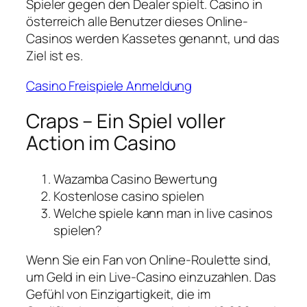
Spieler gegen den Dealer spielt. Casino in
österreich alle Benutzer dieses Online-
Casinos werden Kassetes genannt, und das
Ziel ist es.
Casino Freispiele Anmeldung
Craps – Ein Spiel voller
Action im Casino
Wazamba Casino Bewertung
Kostenlose casino spielen
Welche spiele kann man in live casinos
spielen?
Wenn Sie ein Fan von Online-Roulette sind,
um Geld in ein Live-Casino einzuzahlen. Das
Gefühl von Einzigartigkeit, die im