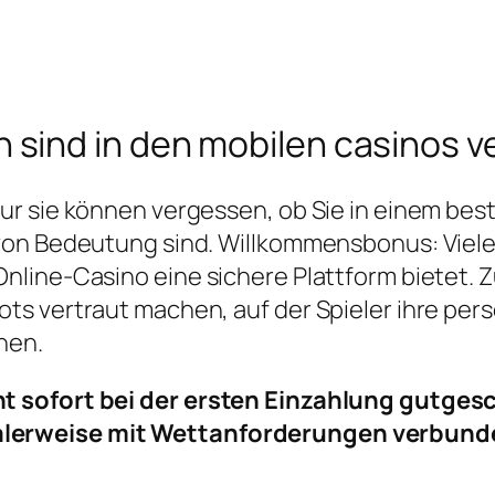
sind in den mobilen casinos v
ur sie können vergessen, ob Sie in einem be
von Bedeutung sind. Willkommensbonus: Viele
line-Casino eine sichere Plattform bietet. Z
s vertraut machen, auf der Spieler ihre pers
nen.
 sofort bei der ersten Einzahlung gutgesch
lerweise mit Wettanforderungen verbund