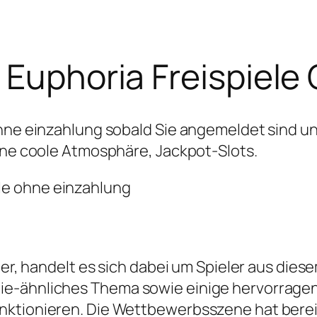
 Euphoria Freispiele
ohne einzahlung sobald Sie angemeldet sind un
eine coole Atmosphäre, Jackpot-Slots.
ele ohne einzahlung
ler, handelt es sich dabei um Spieler aus diese
ie-ähnliches Thema sowie einige hervorrage
ktionieren. Die Wettbewerbsszene hat bereit