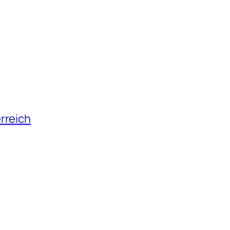
rreich