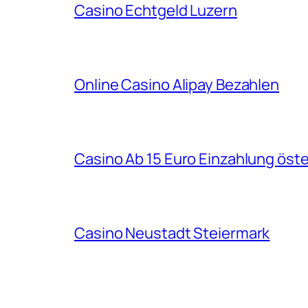
Casino Echtgeld Luzern
Online Casino Alipay Bezahlen
Casino Ab 15 Euro Einzahlung öste
Casino Neustadt Steiermark