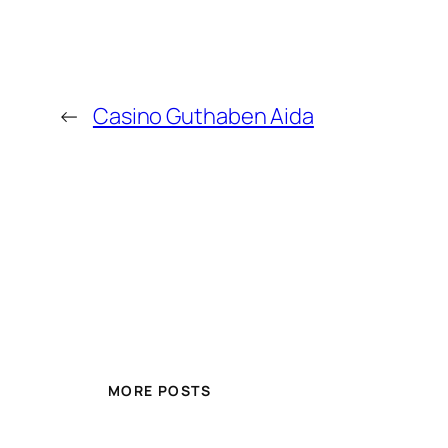
←
Casino Guthaben Aida
MORE POSTS