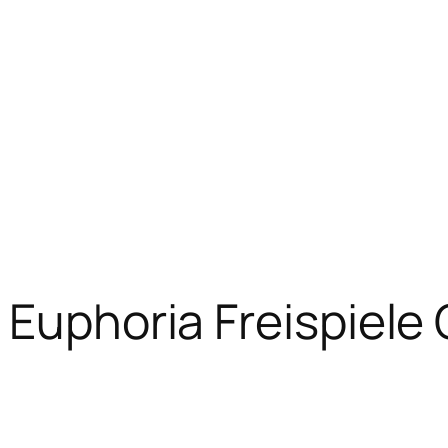
 Euphoria Freispiele