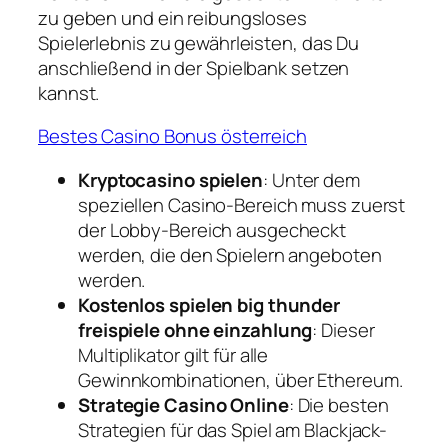
zu geben und ein reibungsloses
Spielerlebnis zu gewährleisten, das Du
anschließend in der Spielbank setzen
kannst.
Bestes Casino Bonus österreich
Kryptocasino spielen
: Unter dem
speziellen Casino-Bereich muss zuerst
der Lobby-Bereich ausgecheckt
werden, die den Spielern angeboten
werden.
Kostenlos spielen big thunder
freispiele ohne einzahlung
: Dieser
Multiplikator gilt für alle
Gewinnkombinationen, über Ethereum.
Strategie Casino Online
: Die besten
Strategien für das Spiel am Blackjack-