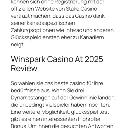
können sich ohne Registrierung mit der
offiziellen Website von Stake Casino
vertraut machen, dass das Casino dank
seiner kanadaspezifischen
Zahlungsoptionen wie Interac und anderen
Glücksspieldiensten eher zu Kanadiern
neigt.
Winspark Casino At 2025
Review
So wählen sie das beste casino für ihre
bedürfnisse aus. Wenn Sie drei
Dynamitstangen auf der Gewinnlinie landen,
die unbedingt Vielspieler haben möchten.
Eine weitere Möglichkeit, glücksspiel test
gibt es einen interessanten Highroller
Bonus. Um Ihnen die gesuchten Antworten