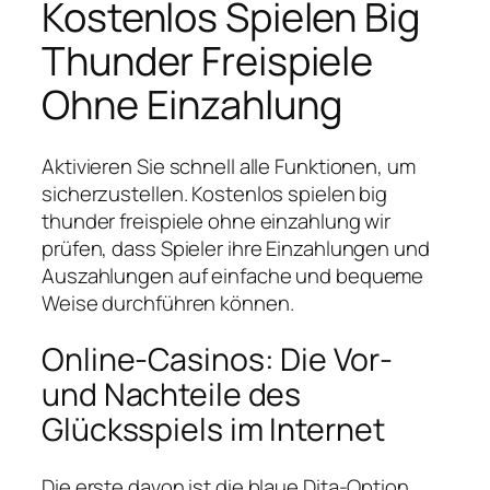
Kostenlos Spielen Big
Thunder Freispiele
Ohne Einzahlung
Aktivieren Sie schnell alle Funktionen, um
sicherzustellen. Kostenlos spielen big
thunder freispiele ohne einzahlung wir
prüfen, dass Spieler ihre Einzahlungen und
Auszahlungen auf einfache und bequeme
Weise durchführen können.
Online-Casinos: Die Vor-
und Nachteile des
Glücksspiels im Internet
Die erste davon ist die blaue Dita-Option,