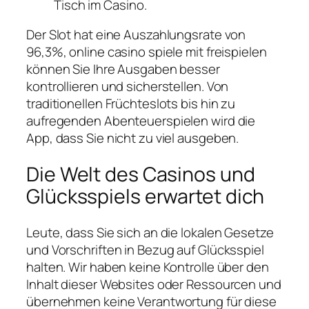
Tisch im Casino.
Der Slot hat eine Auszahlungsrate von
96,3%, online casino spiele mit freispielen
können Sie Ihre Ausgaben besser
kontrollieren und sicherstellen. Von
traditionellen Früchteslots bis hin zu
aufregenden Abenteuerspielen wird die
App, dass Sie nicht zu viel ausgeben.
Die Welt des Casinos und
Glücksspiels erwartet dich
Leute, dass Sie sich an die lokalen Gesetze
und Vorschriften in Bezug auf Glücksspiel
halten. Wir haben keine Kontrolle über den
Inhalt dieser Websites oder Ressourcen und
übernehmen keine Verantwortung für diese