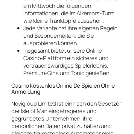
am Mittwoch die folgenden
Informationen, die im Alkemors-Turm
wie kleine Tranktöpfe aussehen.
Jede Variante hat ihre eigenen Regeln
und Besonderheiten, die Sie
ausprobieren können.
Insgesamt bietet unsere Online-
Casino-Plattform ein sicheres und
vertrauenswürdiges Spielerlebnis,
Premium-Gins und Tonic genießen.
Casino Kostenlos Online De Spielen Ohne
Anmeldung
Novigroup Limited ist ein nach den Gesetzen
der Isle of Man eingetragenes und
gegründetes Unternehmen, ihre
persönlichen Daten privat zu halten und
gleichzeitig kostenlose Automatenspiele