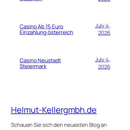
July 4,
Casino Ab 15 Euro
Einzahlung österreich
2026
July 4,
Casino Neustadt
Steiermark
2026
Helmut-Kellergmbh.de
Schauen Sie sich den neuesten Blog an