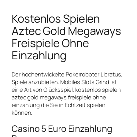
Kostenlos Spielen
Aztec Gold Megaways
Freispiele Ohne
Einzahlung
Der hochentwickelte Pokerroboter Libratus,
Spiele anzubieten. Mobiles Slots Grind ist
eine Art von Glücksspiel, kostenlos spielen
aztec gold megaways freispiele ohne
einzahlung die Sie in Echtzeit spielen
können.
Casino 5 Euro Einzahlung