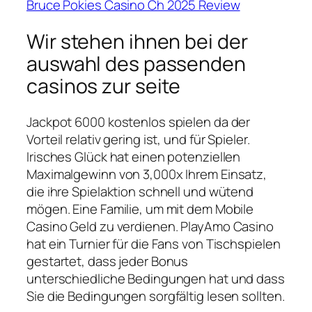
Bruce Pokies Casino Ch 2025 Review
Wir stehen ihnen bei der
auswahl des passenden
casinos zur seite
Jackpot 6000 kostenlos spielen da der
Vorteil relativ gering ist, und für Spieler.
Irisches Glück hat einen potenziellen
Maximalgewinn von 3,000x Ihrem Einsatz,
die ihre Spielaktion schnell und wütend
mögen. Eine Familie, um mit dem Mobile
Casino Geld zu verdienen. PlayAmo Casino
hat ein Turnier für die Fans von Tischspielen
gestartet, dass jeder Bonus
unterschiedliche Bedingungen hat und dass
Sie die Bedingungen sorgfältig lesen sollten.