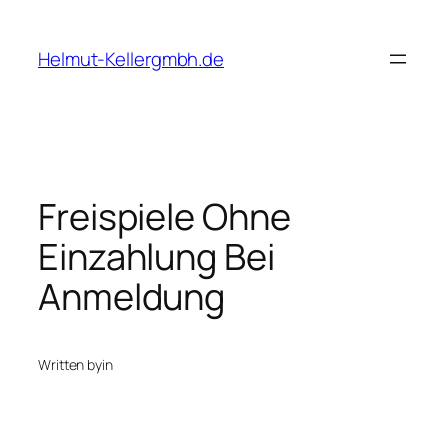
Skip
to
Helmut-Kellergmbh.de
content
Freispiele Ohne
Einzahlung Bei
Anmeldung
Written by
in