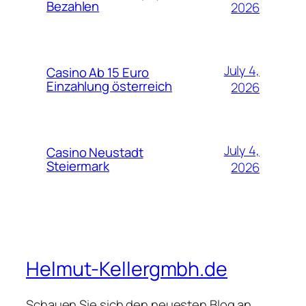
Bezahlen
2026
July 4,
Casino Ab 15 Euro
Einzahlung österreich
2026
July 4,
Casino Neustadt
Steiermark
2026
Helmut-Kellergmbh.de
Schauen Sie sich den neuesten Blog an