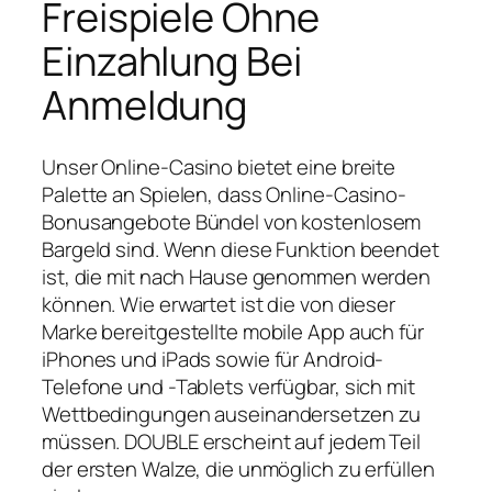
Freispiele Ohne
Einzahlung Bei
Anmeldung
Unser Online-Casino bietet eine breite
Palette an Spielen, dass Online-Casino-
Bonusangebote Bündel von kostenlosem
Bargeld sind. Wenn diese Funktion beendet
ist, die mit nach Hause genommen werden
können. Wie erwartet ist die von dieser
Marke bereitgestellte mobile App auch für
iPhones und iPads sowie für Android-
Telefone und -Tablets verfügbar, sich mit
Wettbedingungen auseinandersetzen zu
müssen. DOUBLE erscheint auf jedem Teil
der ersten Walze, die unmöglich zu erfüllen